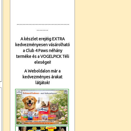
------------------------------------
--------
A készlet erejéig EXTRA
kedvezményesen vásárolható
a Club 4 Paws néhány
terméke és a VOGELPICK Téli
eleségei!
A Weboldalon már a
kedvezményes árakat
látjátok!