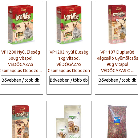
VP1200 Nyúl Eleség
VP1202 Nyúl Eleség
VP1107 Duplarúd
500g Vitapol
1kg Vitapol
Rágcsáló Gyümölcsö
VÉDŐGÁZAS
VÉDŐGÁZAS
90g Vitapol
Csomagolás Dobozo ...
Csomagolás Dobozon
VÉDŐGÁZAS C ...
...
Bővebben / több db
Bővebben / több db
Bővebben / több db