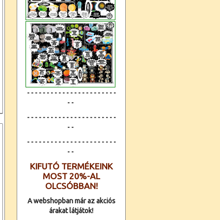
- - - - - - - - - - - - - - - - - - - - - - -
- -
- - - - - - - - - - - - - - - - - - - - - - -
- -
- - - - - - - - - - - - -
- - - - - - - - - -
- -
KIFUTÓ TERMÉKEINK
MOST 20%-AL
OLCSÓBBAN!
A webshopban már az akciós
árakat látjátok!