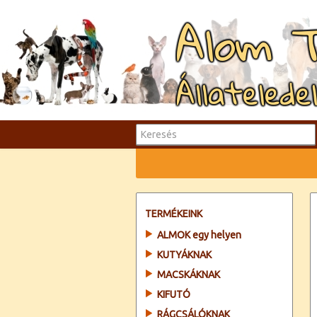
Alom 
Állatelede
TERMÉKEINK
ALMOK egy helyen
KUTYÁKNAK
MACSKÁKNAK
KIFUTÓ
RÁGCSÁLÓKNAK