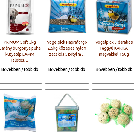
PRIMUM Soft 5kg
Vogelpick Napraforgó
Vogelpick 3 darabos
Bárány burgonya puha
2,5kg közepes nylon
Faggyú KARIKA
kutyatáp LAMM
zacskós Szotyi m ...
magvakkal 150g
ízletes, ...
Bővebben / több db
Bővebben / több db
Bővebben / több db