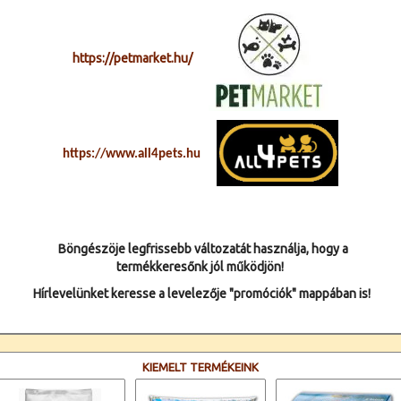
https://petmarket.hu/
https://www.all4pets.hu
Böngészöje legfrissebb változatát használja, hogy a
termékkeresőnk jól működjön!
Hírlevelünket keresse a levelezője "promóciók" mappában is!
KIEMELT TERMÉKEINK