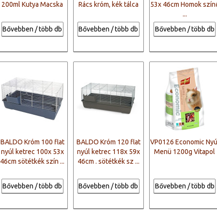
200ml Kutya Macska
Rács króm, kék tálca
53x 46cm Homok szín
...
Bővebben / több db
Bővebben / több db
Bővebben / több db
BALDO Króm 100 flat
BALDO Króm 120 flat
VP0126 Economic Nyú
nyúl ketrec 100x 53x
nyúl ketrec 118x 59x
Menü 1200g Vitapol
46cm sötétkék szín ...
46cm . sötétkék sz ...
Bővebben / több db
Bővebben / több db
Bővebben / több db