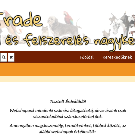
Trade
l és felszerelés nagyk
Főoldal
Kereskedőknek
Tisztelt Érdeklődő!
Webshopunk mindenki számára látogatható, de az áraink csak
viszonteladóink számára elérhetőek.
Amennyiben magánszemély, termékeinket, többek között, az
alábbi webshopok értékesítik: