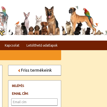
er
Kapcsolat
Letölthető adatlapok
Friss termékeink
BELÉPÉS
EMAIL CÍM: