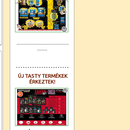
ó
#
------------------------------------
-------
- - - - - - - - - - - - - - - - - - - - - - -
ÚJ TASTY TERMÉKEK
ÉRKEZTEK!