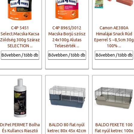
C4P 5451
C4P 8965/3012
Camon AE380A
Select.Macska Kacsa
Macska Borjú szósz
Himalájai Snack Rúd
Zöldség 300g Száraz
24x100g Alutas
Eperrel S ~8,5cm 30g
SELECTION ...
Teljesérték ...
100% ...
Bővebben / több db
Bővebben / több db
Bővebben / több db
Dr.Pet PERMET Bolha
BALDO 80 flat nyúl
BALDO FEKETE 100
És Kullancs Riasztó
ketrec 80x 45x 42cm
flat nyúl ketrec 100x