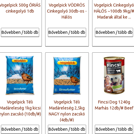
Vogelpick 500g ÓRIÁS
Vogelpick VÖDRÖS
Vogelpick Cinkegoly
cinkegolyó 1db
Cinkegolyó 30db-os -
HÁLÓS ~100db 9kg/
Hálós
Madarak által ke ...
Bővebben / több db
Bővebben / több db
Bővebben / több db
Vogelpick Téli
Vogelpick Téli
Fincsi Dog 1240g
Madáreleség 1kg kicsi
Madáreleség 2,5kg
Marhás 12db/# Beef
nylon zacskó (10db/#)
NAGY nylon zacskó
(4db/#)
Bővebben / több db
Bővebben / több db
Bővebben / több db