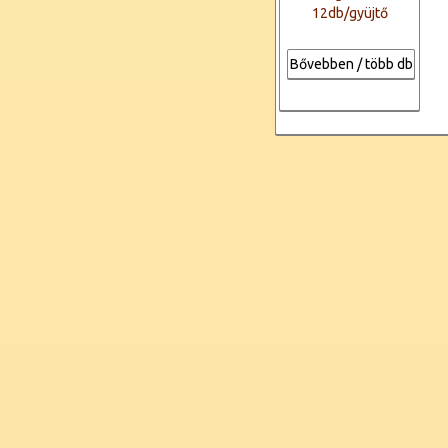
12db/gyüjtő
Bővebben / több db