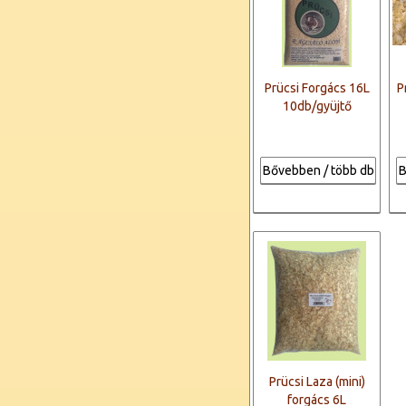
Prücsi Forgács 16L
P
10db/gyüjtő
Bővebben / több db
B
Prücsi Laza (mini)
forgács 6L