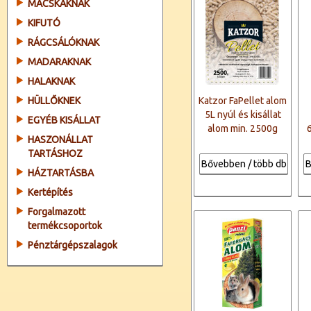
MACSKÁKNAK
KIFUTÓ
RÁGCSÁLÓKNAK
MADARAKNAK
HALAKNAK
HÜLLŐKNEK
Katzor FaPellet alom
5L nyúl és kisállat
EGYÉB KISÁLLAT
alom min. 2500g
HASZONÁLLAT
TARTÁSHOZ
Bővebben / több db
B
HÁZTARTÁSBA
Kertépítés
Forgalmazott
termékcsoportok
Pénztárgépszalagok