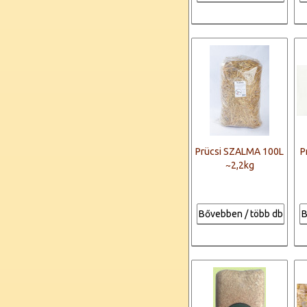
Prücsi SZALMA 100L
P
~2,2kg
Bővebben / több db
B