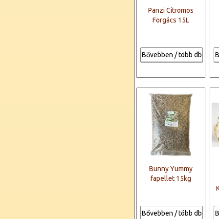
Panzi Citromos
Forgács 15L
Bővebben / több db
B
Bunny Yummy
fapellet 15kg
Bővebben / több db
B