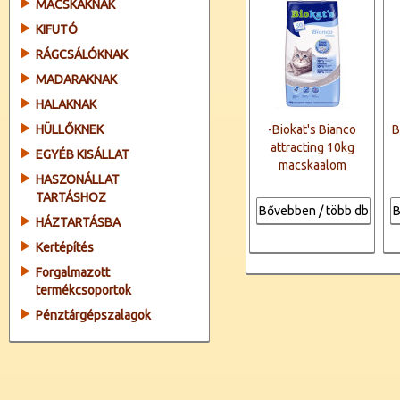
MACSKÁKNAK
KIFUTÓ
RÁGCSÁLÓKNAK
MADARAKNAK
HALAKNAK
HÜLLŐKNEK
-Biokat's Bianco
B
attracting 10kg
EGYÉB KISÁLLAT
macskaalom
HASZONÁLLAT
TARTÁSHOZ
Bővebben / több db
B
HÁZTARTÁSBA
Kertépítés
Forgalmazott
termékcsoportok
Pénztárgépszalagok