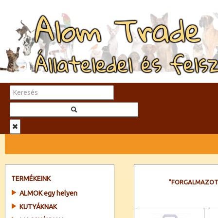
Alom Trade
Állateledel és fels
TERMÉKEINK
"FORGALMAZOT
ALMOK egy helyen
KUTYÁKNAK