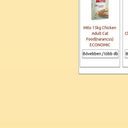
Mito 15kg Chicken
Adult Cat
C
Food(narancss)
ECONOMIC
Bővebben / több db
B