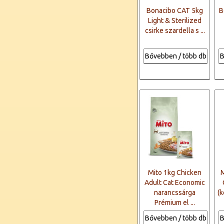
Bonacibo CAT 5kg
B
Light & Sterilized
csirke szardella s ...
Bővebben / több db
B
Mito 1kg Chicken
M
Adult Cat Economic
narancssárga
(k
Prémium el ...
Bővebben / több db
B