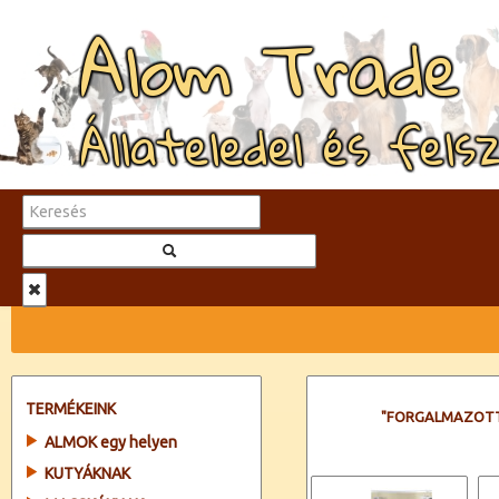
Alom Trade
Állateledel és fels
TERMÉKEINK
"FORGALMAZOTT
ALMOK egy helyen
KUTYÁKNAK