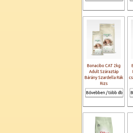
Bonacibo CAT 2kg
Adult Száraztáp
Bárány Szardella Rák
cs
Rizs
Bővebben / több db
B