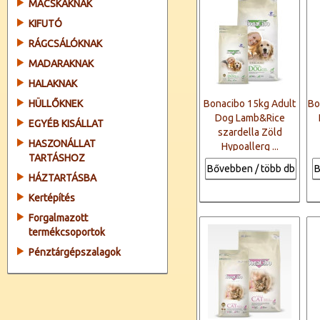
MACSKÁKNAK
KIFUTÓ
RÁGCSÁLÓKNAK
MADARAKNAK
HALAKNAK
HÜLLŐKNEK
Bonacibo 15kg Adult
Bo
Dog Lamb&Rice
EGYÉB KISÁLLAT
szardella Zöld
HASZONÁLLAT
Hypoallerg ...
TARTÁSHOZ
Bővebben / több db
B
HÁZTARTÁSBA
Kertépítés
Forgalmazott
termékcsoportok
Pénztárgépszalagok