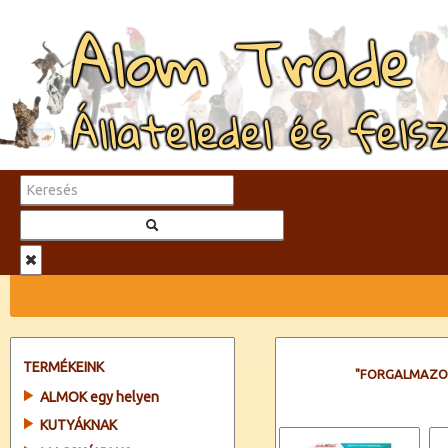
Alom Trade
Állateledel és fels
TERMÉKEINK
"FORGALMAZO
ALMOK egy helyen
KUTYÁKNAK