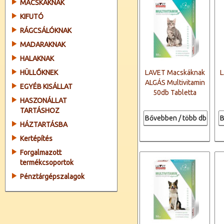
MACSKÁKNAK
KIFUTÓ
RÁGCSÁLÓKNAK
MADARAKNAK
HALAKNAK
HÜLLŐKNEK
LAVET Macskáknak
L
ALGÁS Multivitamin
EGYÉB KISÁLLAT
50db Tabletta
HASZONÁLLAT
TARTÁSHOZ
Bővebben / több db
B
HÁZTARTÁSBA
Kertépítés
Forgalmazott
termékcsoportok
Pénztárgépszalagok