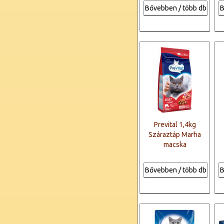
Bővebben / több db
B
Prevital 1,4kg
Száraztáp Marha
macska
Bővebben / több db
B