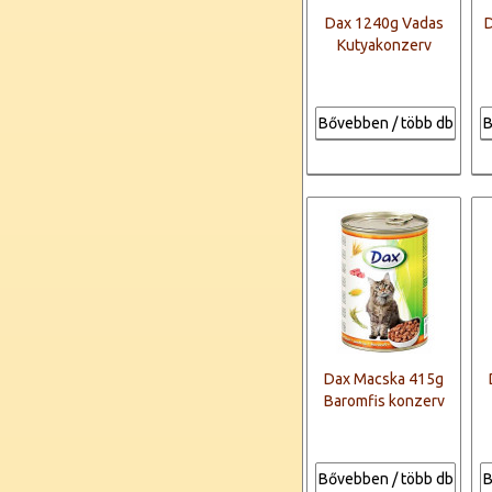
Dax 1240g Vadas
D
Kutyakonzerv
Bővebben / több db
B
Dax Macska 415g
Baromfis konzerv
Bővebben / több db
B