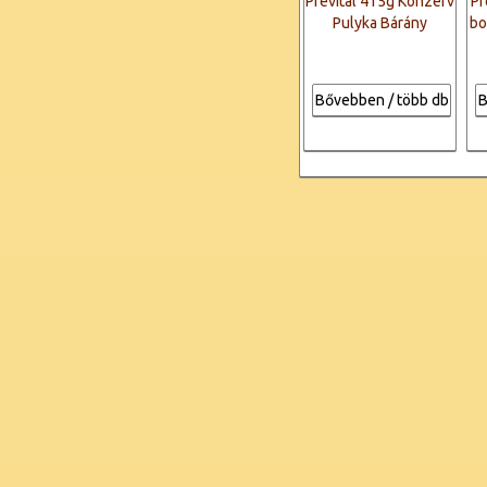
Prevital 415g Konzerv
Pr
Pulyka Bárány
bo
Bővebben / több db
B