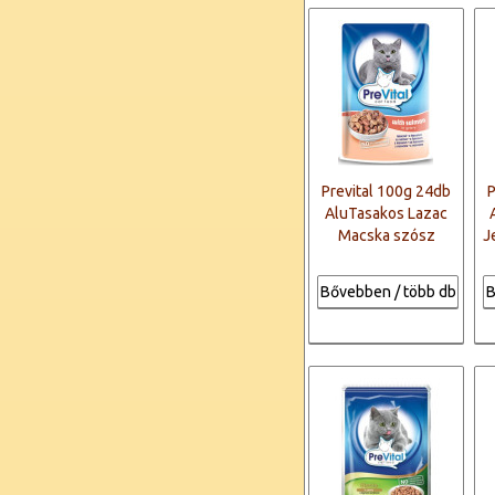
Prevital 100g 24db
P
AluTasakos Lazac
Macska szósz
J
Bővebben / több db
B