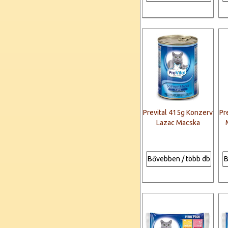
Prevital 415g Konzerv
Pr
Lazac Macska
Bővebben / több db
B