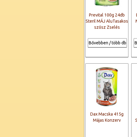
Prevital 100g 24db
Steril MÁJ AluTasakos
szósz Zselés
Bővebben / több db
B
Dax Macska 415g
Májas Konzerv