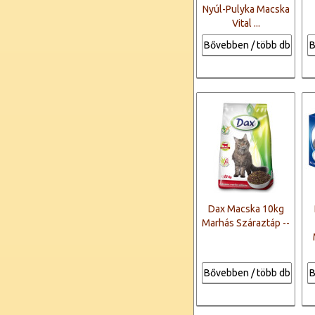
Nyúl-Pulyka Macska
Vital ...
Bővebben / több db
B
Dax Macska 10kg
Marhás Száraztáp --
Bővebben / több db
B