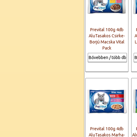
Prevital 100g 4db
AluTasakos Csirke-
A
Borjú Macska Vital
L
Pack
Bővebben / több db
B
Prevital 100g 4db
AluTasakos Marha-
Al