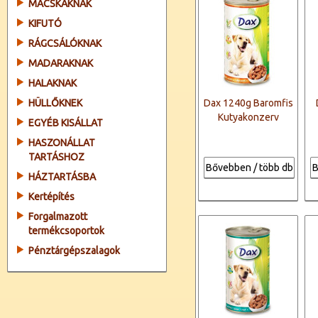
MACSKÁKNAK
KIFUTÓ
RÁGCSÁLÓKNAK
MADARAKNAK
HALAKNAK
HÜLLŐKNEK
Dax 1240g Baromfis
Kutyakonzerv
EGYÉB KISÁLLAT
HASZONÁLLAT
TARTÁSHOZ
Bővebben / több db
B
HÁZTARTÁSBA
Kertépítés
Forgalmazott
termékcsoportok
Pénztárgépszalagok