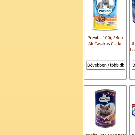
Prevital 100g 24db
AluTasakos Csirke
J
La
Bővebben / több db
B