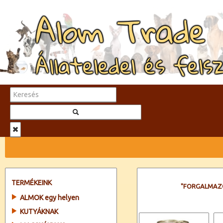
Alom Trade
Állateledel és fels
TERMÉKEINK
"FORGALMAZ
ALMOK egy helyen
KUTYÁKNAK