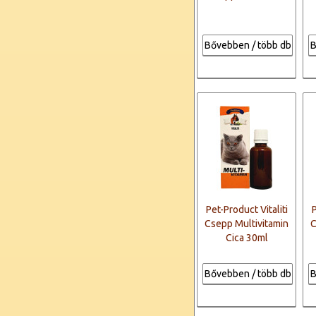
Bővebben / több db
B
Pet-Product Vitaliti
P
Csepp Multivitamin
C
Cica 30ml
Bővebben / több db
B