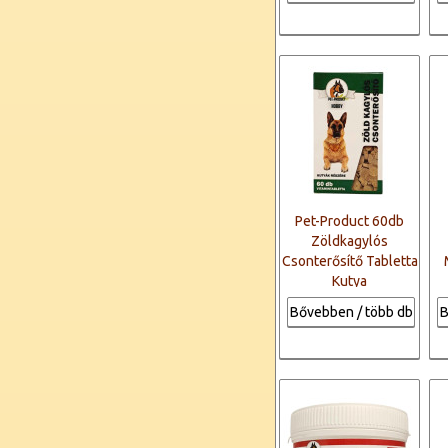
Pet-Product 60db
Zöldkagylós
Csonterősítő Tabletta
Kutya
Bővebben / több db
B