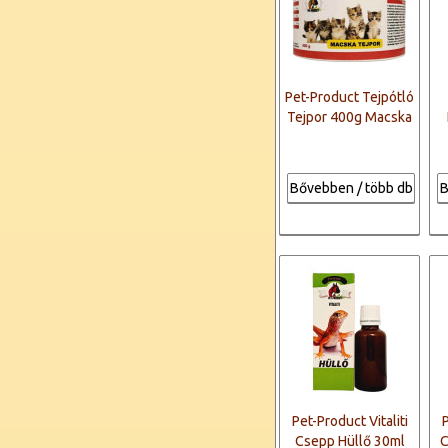
Pet-Product Tejpótló
Tejpor 400g Macska
Bővebben / több db
B
Pet-Product Vitaliti
P
Csepp Hüllő 30ml
C