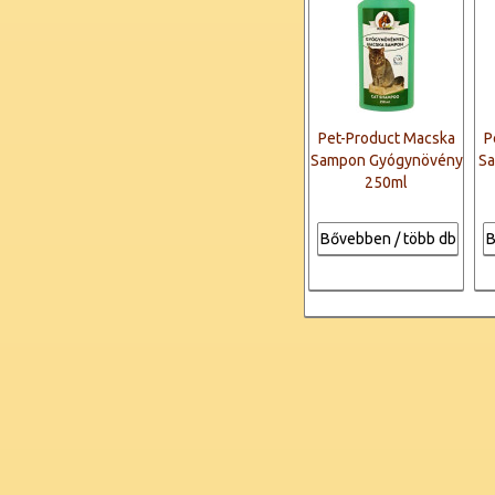
Pet-Product Macska
P
Sampon Gyógynövény
Sa
250ml
Bővebben / több db
B