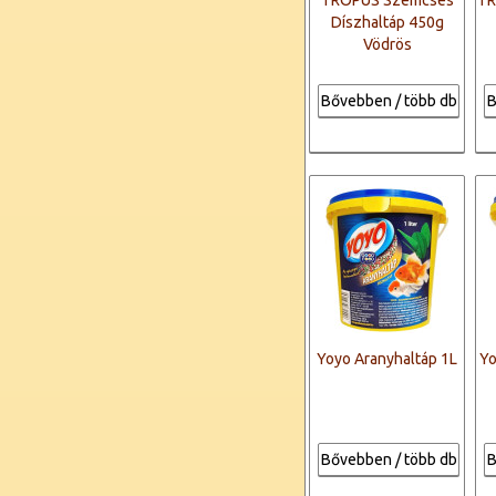
TRÓPUS Szemcsés
TR
Díszhaltáp 450g
Vödrös
Bővebben / több db
B
Yoyo Aranyhaltáp 1L
Yo
Bővebben / több db
B