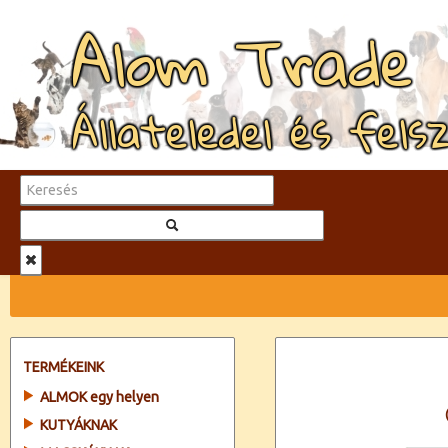
Alom Trade
Állateledel és fels
TERMÉKEINK
ALMOK egy helyen
KUTYÁKNAK