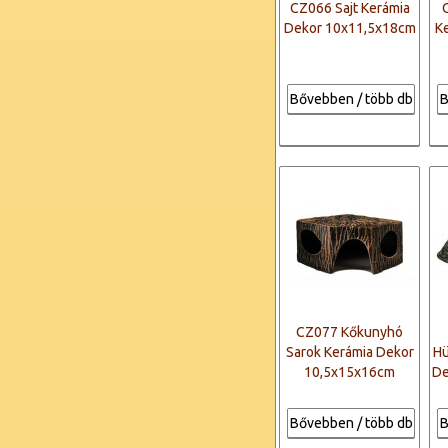
CZ066 Sajt Kerámia
Dekor 10x11,5x18cm
K
Bővebben / több db
B
CZ077 Kőkunyhó
Sarok Kerámia Dekor
Hü
10,5x15x16cm
De
Bővebben / több db
B