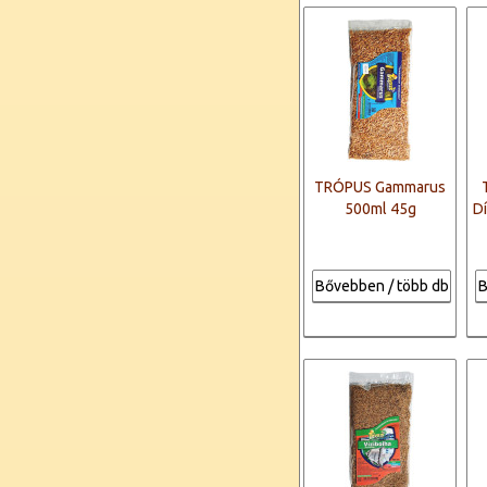
TRÓPUS Gammarus
500ml 45g
D
Bővebben / több db
B