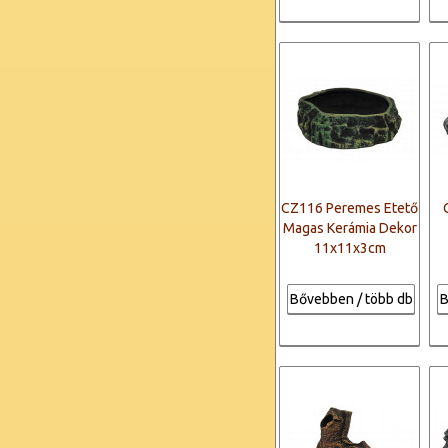
CZ116 Peremes Etető
Magas Kerámia Dekor
11x11x3cm
Bővebben / több db
B