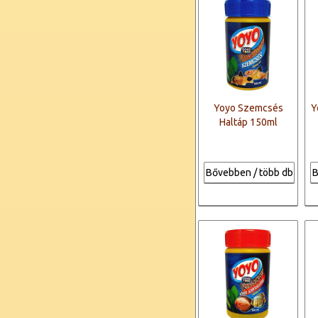
Yoyo Szemcsés
Y
Haltáp 150ml
Bővebben / több db
B