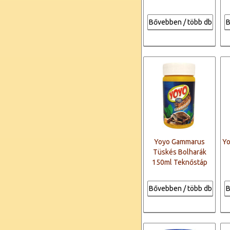
Bővebben / több db
B
Yoyo Gammarus
Yo
Tüskés Bolharák
150ml Teknőstáp
Bővebben / több db
B