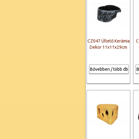
CZ047 Ültető Kerámia
C
Dekor 11x11x29cm
Bővebben / több db
B