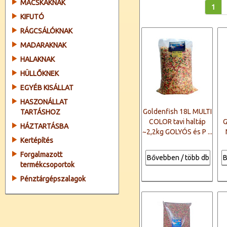
MACSKÁKNAK
1
KIFUTÓ
RÁGCSÁLÓKNAK
MADARAKNAK
HALAKNAK
HÜLLŐKNEK
EGYÉB KISÁLLAT
HASZONÁLLAT
Goldenfish 18L MULTI
TARTÁSHOZ
COLOR tavi haltáp
G
HÁZTARTÁSBA
~2,2kg GOLYÓS és P ...
Kertépítés
Forgalmazott
Bővebben / több db
B
termékcsoportok
Pénztárgépszalagok