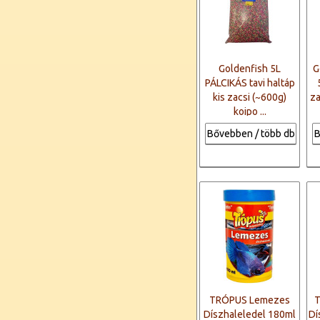
Goldenfish 5L
G
PÁLCIKÁS tavi haltáp
kis zacsi (~600g)
za
koipo ...
Bővebben / több db
B
TRÓPUS Lemezes
T
Díszhaleledel 180ml
Dí