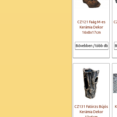
CZ121 Faág M-es
C
Kerámia Dekor
16x8x17cm
Bővebben / több db
B
CZ131 Fatörzs Bújós
K
Kerámia Dekor