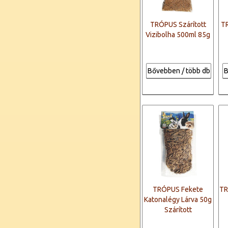
TRÓPUS Szárított
T
Vizibolha 500ml 85g
Bővebben / több db
B
TRÓPUS Fekete
TR
Katonalégy Lárva 50g
Szárított