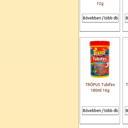
12g
Bővebben / több db
B
TRÓPUS Tubifex
T
180ml 16g
Bővebben / több db
B