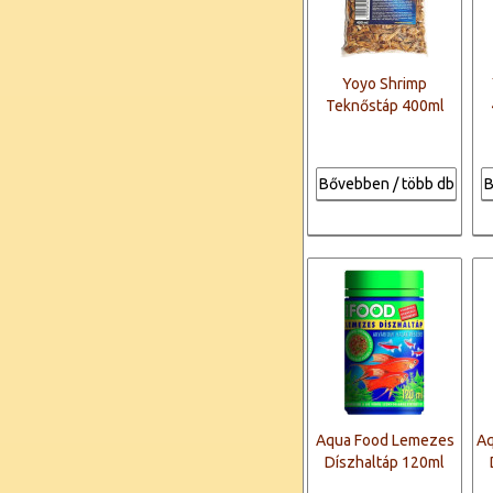
Yoyo Shrimp
Teknőstáp 400ml
Bővebben / több db
B
Aqua Food Lemezes
A
Díszhaltáp 120ml