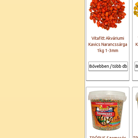
Vitafitt Akváriumi
Kavics Narancssárga
K
1kg 1-3mm
Bővebben / több db
B