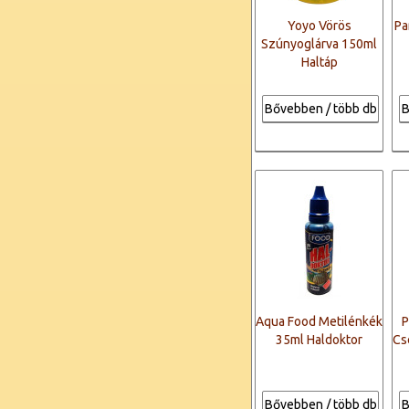
Yoyo Vörös
Pa
Szúnyoglárva 150ml
Haltáp
Bővebben / több db
B
Aqua Food Metilénkék
P
35ml Haldoktor
Cs
Bővebben / több db
B