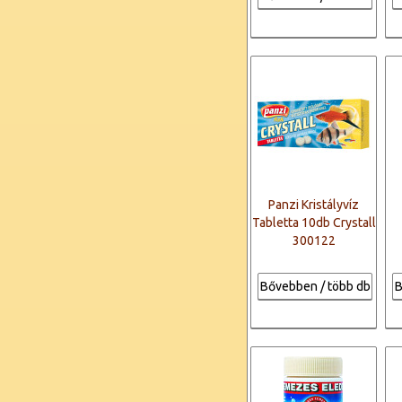
Panzi Kristályvíz
Tabletta 10db Crystall
300122
Bővebben / több db
B