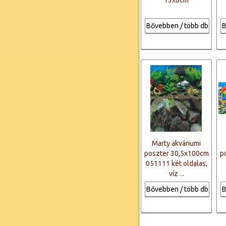
13x6cm
Bővebben / több db
B
Marty akváriumi
poszter 30,5x100cm
p
051111 két oldalas,
víz ...
Bővebben / több db
B