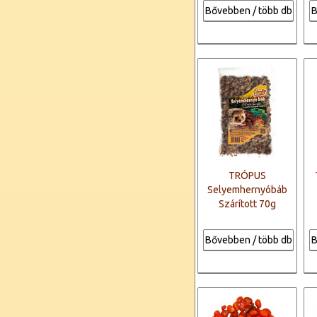
Bővebben / több db
B
TRÓPUS
Selyemhernyóbáb
Szárított 70g
Bővebben / több db
B