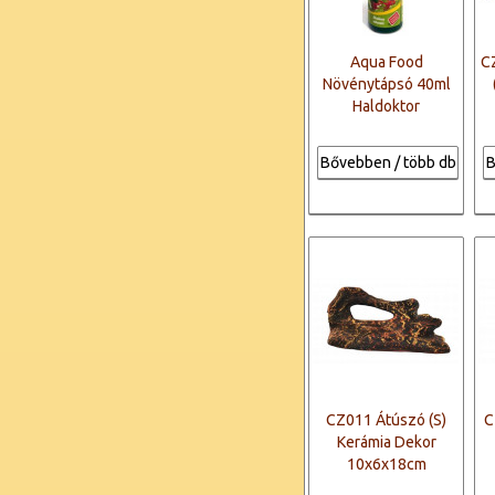
Aqua Food
C
Növénytápsó 40ml
Haldoktor
Bővebben / több db
B
CZ011 Átúszó (S)
C
Kerámia Dekor
10x6x18cm