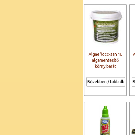
Algaeflocc-san 1L
A
algamentesítő
körny.barát
Bővebben / több db
B