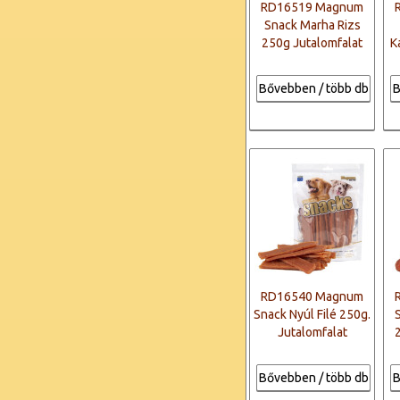
RD16519 Magnum
Snack Marha Rizs
250g Jutalomfalat
K
Bővebben / több db
B
RD16540 Magnum
Snack Nyúl Filé 250g.
Jutalomfalat
Bővebben / több db
B