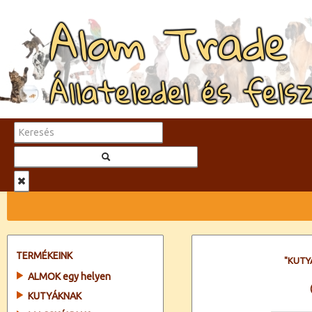
Alom Trade
Állateledel és fels
TERMÉKEINK
"KUTY
ALMOK egy helyen
KUTYÁKNAK