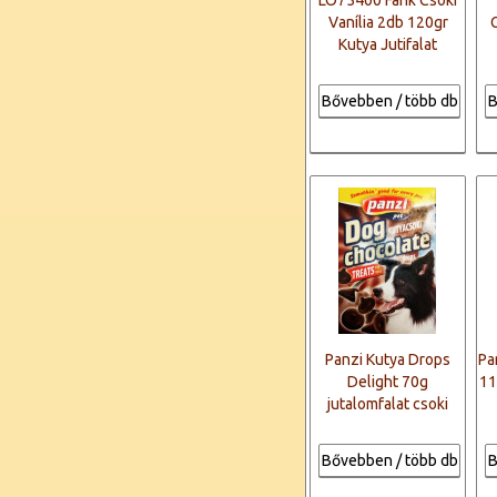
LO75400 Fánk Csoki
Vanília 2db 120gr
Kutya Jutifalat
Bővebben / több db
B
Panzi Kutya Drops
Pa
Delight 70g
11
jutalomfalat csoki
Bővebben / több db
B