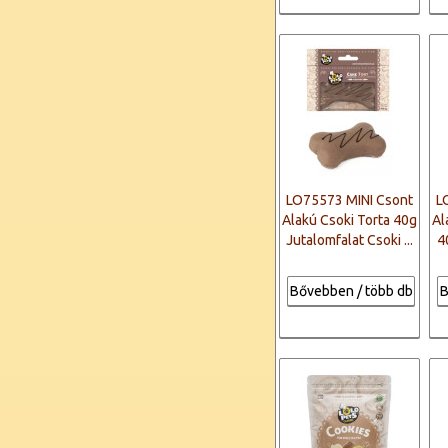
LO75573 MINI Csont
L
Alakú Csoki Torta 40g
Al
Jutalomfalat Csoki ...
4
Bővebben / több db
B