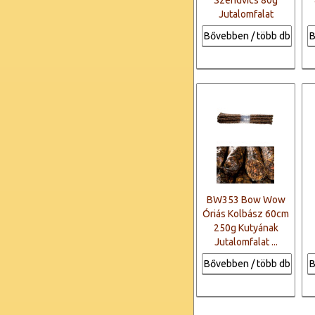
Szendvics 80g
Jutalomfalat
Bővebben / több db
B
BW353 Bow Wow
Óriás Kolbász 60cm
250g Kutyának
Jutalomfalat ...
Bővebben / több db
B