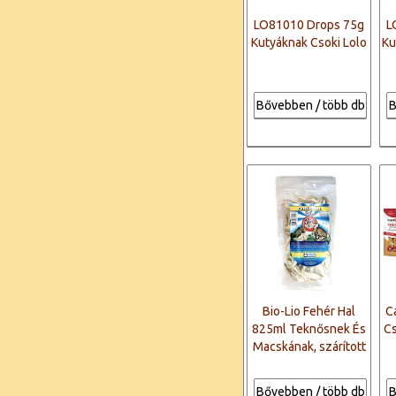
LO81010 Drops 75g
L
Kutyáknak Csoki Lolo
Ku
Bővebben / több db
B
Bio-Lio Fehér Hal
C
825ml Teknősnek És
Cs
Macskának, szárított
Bővebben / több db
B