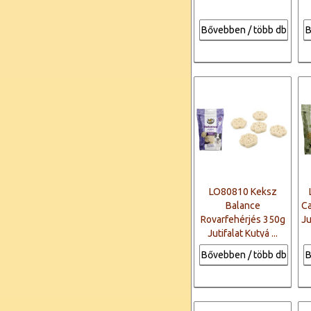
Bővebben / több db
B
LO80810 Keksz
Balance
C
Rovarfehérjés 350g
Ju
Jutifalat Kutyá ...
Bővebben / több db
B