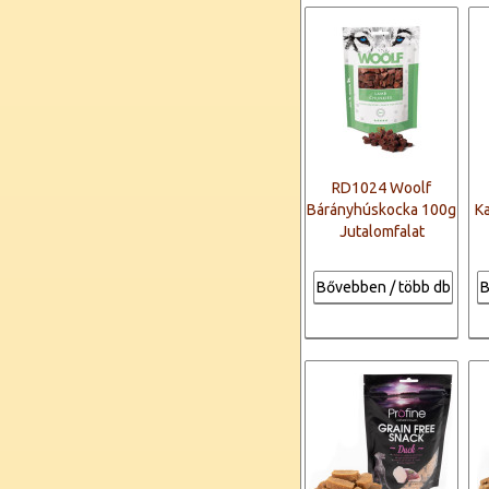
RD1024 Woolf
Bárányhúskocka 100g
K
Jutalomfalat
Bővebben / több db
B