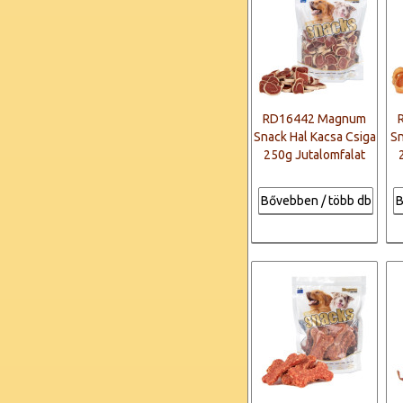
RD16442 Magnum
Snack Hal Kacsa Csiga
Sn
250g Jutalomfalat
Bővebben / több db
B