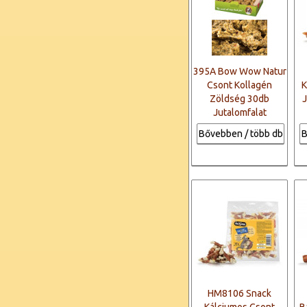
395A Bow Wow Natur
Csont Kollagén
K
Zöldség 30db
J
Jutalomfalat
Bővebben / több db
B
HM8106 Snack