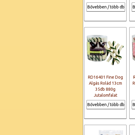
Bővebben / több db
B
RD16401 Fine Dog
Algás Rolád 13cm
R
35db 880g
Jutalomfalat
Bővebben / több db
B