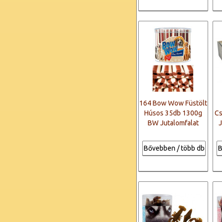
164 Bow Wow Füstölt
Húsos 35db 1300g
C
BW Jutalomfalat
J
Bővebben / több db
B