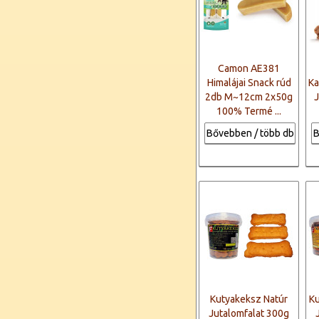
Camon AE381
Himalájai Snack rúd
Ka
2db M~12cm 2x50g
J
100% Termé ...
Bővebben / több db
B
Kutyakeksz Natúr
Ku
Jutalomfalat 300g