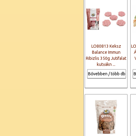
LO80813 Keksz
LO
Balance Immun
Á
Ribizlis 350g Jutifalat
kutyákn ...
Bővebben / több db
B