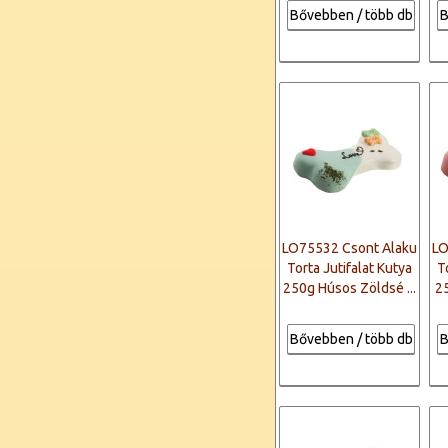
Bővebben / több db
B
LO75532 Csont Alaku
LO
Torta Jutifalat Kutya
T
250g Húsos Zöldsé ...
25
Bővebben / több db
B