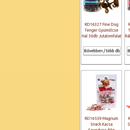
RD16327 Fine Dog
Tenger Gyümölcse
Hal 30db Jutalomfalat
Rá
Bővebben / több db
B
RD16559 Magnum
Snack Kacsa
S