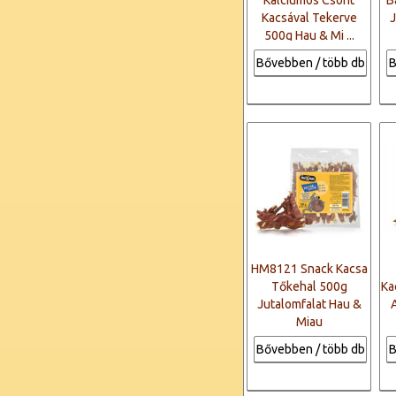
Kálciumos Csont
B
Kacsával Tekerve
J
500g Hau & Mi ...
Bővebben / több db
B
HM8121 Snack Kacsa
Tőkehal 500g
Ka
Jutalomfalat Hau &
Miau
Bővebben / több db
B