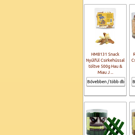
HM8131 Snack
Nyúlfül Csirkehússal
C
töltve 500g Hau &
Miau J ...
Bővebben / több db
B