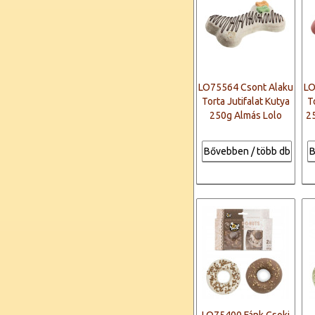
LO75564 Csont Alaku
LO
Torta Jutifalat Kutya
T
250g Almás Lolo
25
Bővebben / több db
B