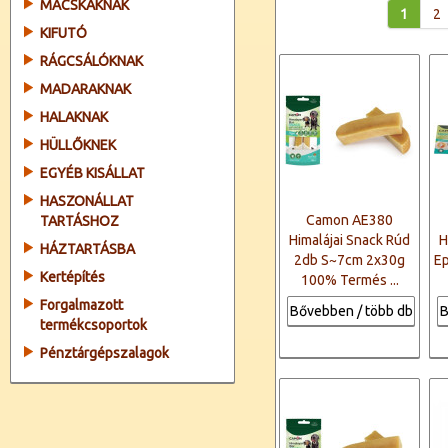
MACSKÁKNAK
1
2
KIFUTÓ
RÁGCSÁLÓKNAK
MADARAKNAK
HALAKNAK
HÜLLŐKNEK
EGYÉB KISÁLLAT
HASZONÁLLAT
Camon AE380
TARTÁSHOZ
Himalájai Snack Rúd
H
HÁZTARTÁSBA
2db S~7cm 2x30g
Ep
Kertépítés
100% Termés ...
Forgalmazott
Bővebben / több db
B
termékcsoportok
Pénztárgépszalagok