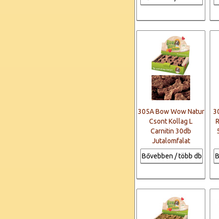
305A Bow Wow Natur
3
Csont Kollag L
R
Carnitin 30db
Jutalomfalat
Bővebben / több db
B