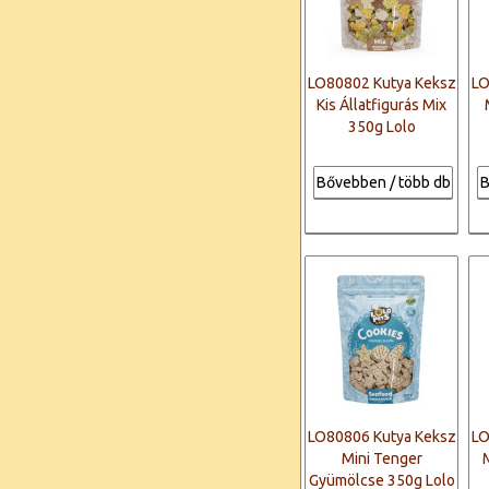
LO80802 Kutya Keksz
LO
Kis Állatfigurás Mix
350g Lolo
Bővebben / több db
B
LO80806 Kutya Keksz
LO
Mini Tenger
Gyümölcse 350g Lolo