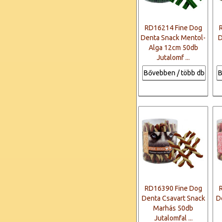
RD16214 Fine Dog
Denta Snack Mentol-
D
Alga 12cm 50db
Jutalomf ...
Bővebben / több db
B
RD16390 Fine Dog
Denta Csavart Snack
D
Marhás 50db
Jutalomfal ...