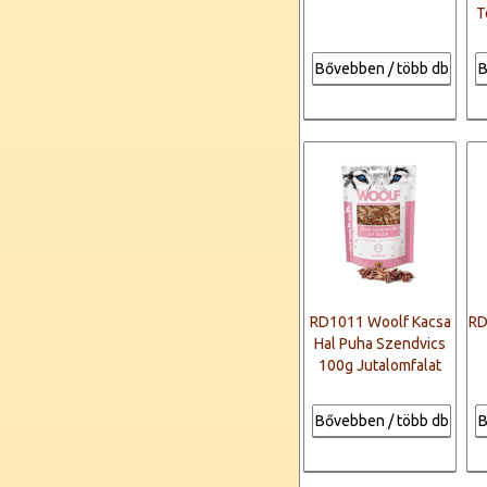
T
Bővebben / több db
B
RD1011 Woolf Kacsa
RD
Hal Puha Szendvics
100g Jutalomfalat
Bővebben / több db
B