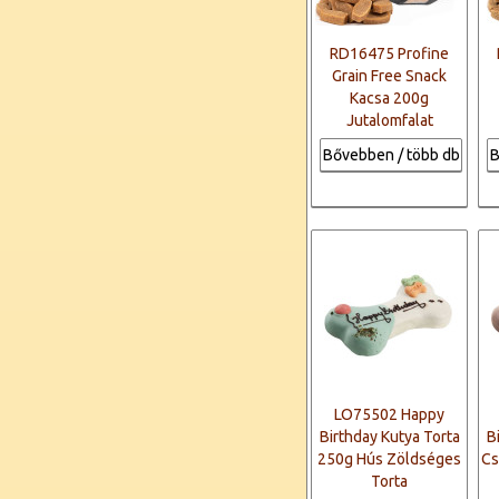
RD16475 Profine
Grain Free Snack
Kacsa 200g
Jutalomfalat
Bővebben / több db
B
LO75502 Happy
Birthday Kutya Torta
B
250g Hús Zöldséges
Cs
Torta