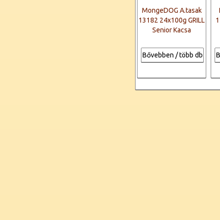
MongeDOG A.tasak
13182 24x100g GRILL
1
Senior Kacsa
Bővebben / több db
B