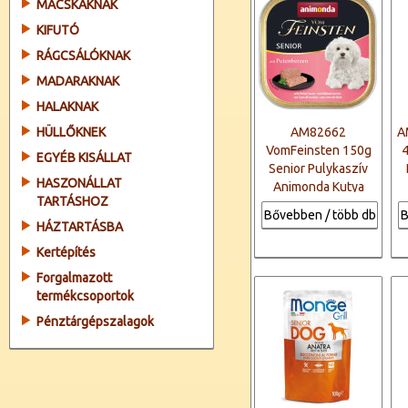
MACSKÁKNAK
KIFUTÓ
RÁGCSÁLÓKNAK
MADARAKNAK
HALAKNAK
HÜLLŐKNEK
AM82662
A
VomFeinsten 150g
EGYÉB KISÁLLAT
Senior Pulykaszív
HASZONÁLLAT
Animonda Kutya
TARTÁSHOZ
Bővebben / több db
B
HÁZTARTÁSBA
Kertépítés
Forgalmazott
termékcsoportok
Pénztárgépszalagok