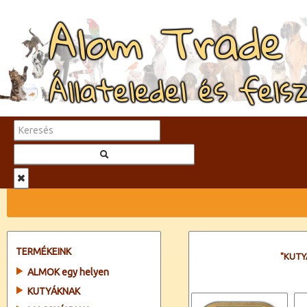
Alom Trade
Állateledel és fels
TERMÉKEINK
"KUTY
ALMOK egy helyen
KUTYÁKNAK