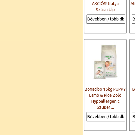
AKCIÓS! Kutya
AK
Száraztáp
Bővebben / több db
B
Bonacibo 15kg PUPPY
B
Lamb & Rice Zöld
Hypoallergenic
Szuper ...
Bővebben / több db
B