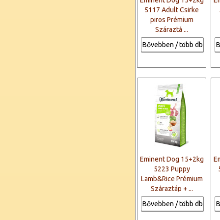
Eminent Dog 15+2kg
E
5117 Adult Csirke
piros Prémium
Száraztá ...
Bővebben / több db
B
Eminent Dog 15+2kg
E
5223 Puppy
Lamb&Rice Prémium
Száraztáp + ...
Bővebben / több db
B