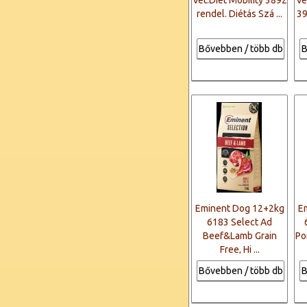
Vet.Diet Mobility 3892
Ve
rendel. Diétás Szá ...
39
Bővebben / több db
B
Eminent Dog 12+2kg
E
6183 Select Ad
Beef&Lamb Grain
Po
Free, Hi ...
Bővebben / több db
B