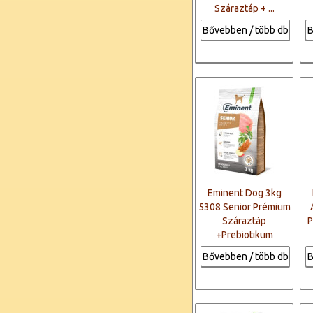
Száraztáp + ...
Bővebben / több db
B
Eminent Dog 3kg
5308 Senior Prémium
Száraztáp
P
+Prebiotikum
Bővebben / több db
B