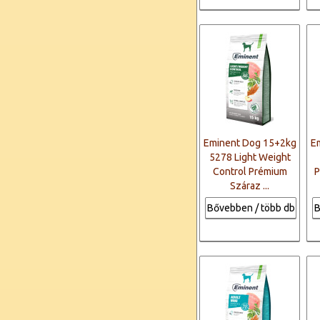
Eminent Dog 15+2kg
E
5278 Light Weight
Control Prémium
P
Száraz ...
Bővebben / több db
B