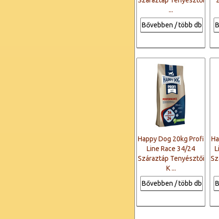
Száraztáp Tenyésztői
...
Bővebben / több db
B
Happy Dog 20kg Profi
Ha
Line Race 34/24
L
Száraztáp Tenyésztői
Sz
K ...
Bővebben / több db
B