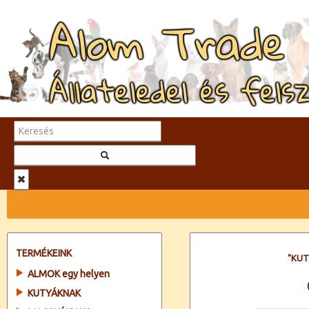
Alom Trade
Állateledel és fels
TERMÉKEINK
"KU
ALMOK egy helyen
KUTYÁKNAK