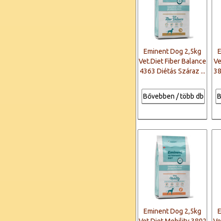
Eminent Dog 2,5kg
Vet.Diet Fiber Balance
Ve
4363 Diétás Száraz ...
38
Bővebben / több db
B
Eminent Dog 2,5kg