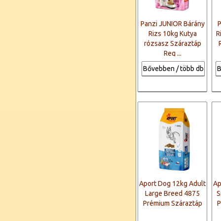
Panzi JUNIOR Bárány
P
Rizs 10kg Kutya
R
rózsasz Száraztáp
Reg ...
Bővebben / több db
B
Aport Dog 12kg Adult
Ap
Large Breed 4875
S
Prémium Száraztáp
P