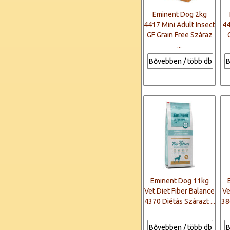
Eminent Dog 2kg
4417 Mini Adult Insect
44
GF Grain Free Száraz
...
Bővebben / több db
B
Eminent Dog 11kg
Vet.Diet Fiber Balance
Ve
4370 Diétás Szárazt ...
38
Bővebben / több db
B