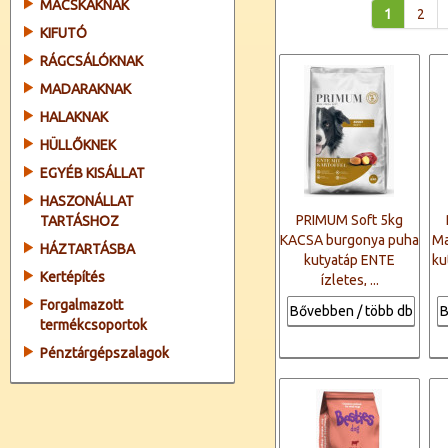
MACSKÁKNAK
1
2
KIFUTÓ
RÁGCSÁLÓKNAK
MADARAKNAK
HALAKNAK
HÜLLŐKNEK
EGYÉB KISÁLLAT
HASZONÁLLAT
PRIMUM Soft 5kg
TARTÁSHOZ
KACSA burgonya puha
Ma
HÁZTARTÁSBA
kutyatáp ENTE
ku
Kertépítés
ízletes, ...
Forgalmazott
Bővebben / több db
B
termékcsoportok
Pénztárgépszalagok