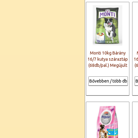
Monti 10kg Bárány
16/7 kutya száraztáp
16
(68db/pal.) Megújult
(
Bővebben / több db
B