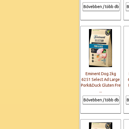
Bővebben / több db
B
Eminent Dog 2kg
6251 Select Ad Large
Pork&Duck Gluten Fre
...
Bővebben / több db
B