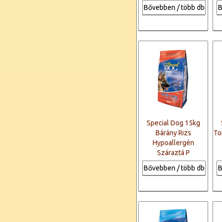
Bővebben / több db
B
Special Dog 15kg
Bárány Rizs
To
Hypoallergén
Száraztá P
Bővebben / több db
B