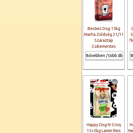
Besties Dog 15kg
Marha Zöldség 21/11
S
Száraztáp
7k
Csikementes
Bővebben / több db
B
Happy Dog N-Croq
H
15+3kg Lamm Reis
Ne