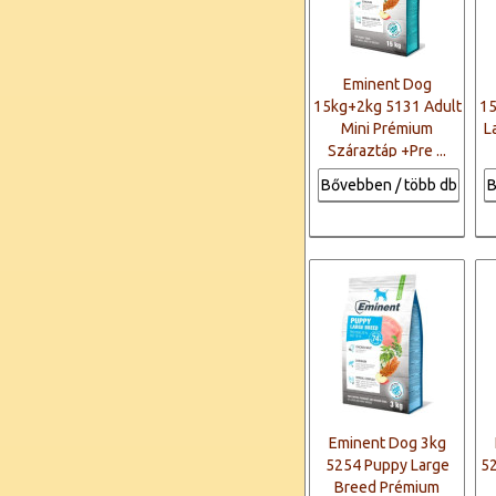
Eminent Dog
15kg+2kg 5131 Adult
15
Mini Prémium
L
Száraztáp +Pre ...
Bővebben / több db
B
Eminent Dog 3kg
5254 Puppy Large
5
Breed Prémium