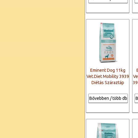
Eminent Dog 11kg
Vet.Diet Mobility 3939
Ve
Diétás Száraztáp
39
Bővebben / több db
B