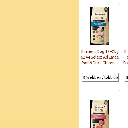
Eminent Dog 12+2kg
E
6244 Select Ad Large
Pork&Duck Gluten ...
Fi
Bővebben / több db
B