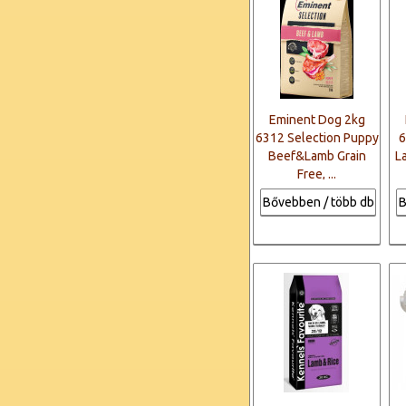
Eminent Dog 2kg
6312 Selection Puppy
6
Beef&Lamb Grain
L
Free, ...
Bővebben / több db
B