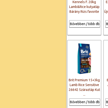
Kennels F. 20kg
E
Lamb&Rice kutyatáp
Bárány Rizs favorite
Új
Bővebben / több db
B
Brit Premium 15+3kg
Lamb Rice Sensitive
26642 Száraztáp Kut
...
Bővebben / több db
B