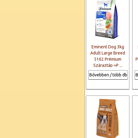
Eminent Dog 3kg
Adult Large Breed
5162 Prémium
P
Száraztáp +P ...
Bővebben / több db
B