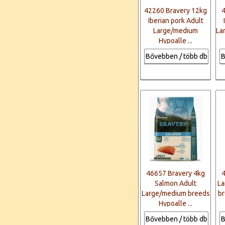
42260 Bravery 12kg
Iberian pork Adult
Large/medium
La
Hypoalle ...
Bővebben / több db
B
46657 Bravery 4kg
Salmon Adult
La
Large/medium breeds
b
Hypoalle ...
Bővebben / több db
B