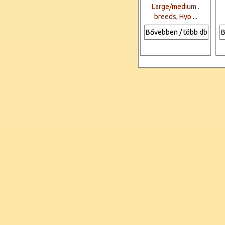
Large/medium .
breeds, Hyp ...
Bővebben / több db
B