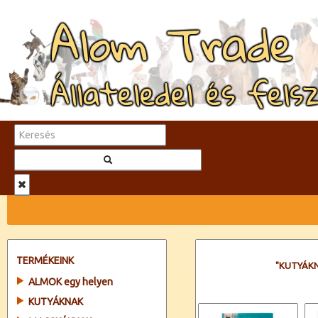
Alom Trade
Állateledel és fels
TERMÉKEINK
"KUTYÁK
ALMOK egy helyen
KUTYÁKNAK