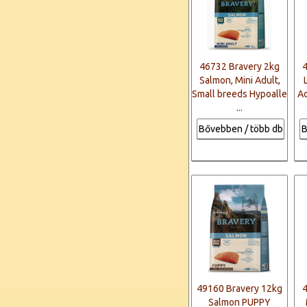
46732 Bravery 2kg
Salmon, Mini Adult,
Small breeds Hypoalle
Ad
...
Bővebben / több db
B
49160 Bravery 12kg
Salmon PUPPY