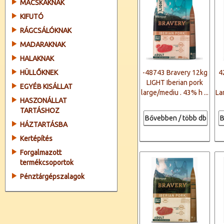
MACSKÁKNAK
KIFUTÓ
RÁGCSÁLÓKNAK
MADARAKNAK
HALAKNAK
HÜLLŐKNEK
-48743 Bravery 12kg
4
LIGHT Iberian pork
EGYÉB KISÁLLAT
large/mediu . 43% h ...
La
HASZONÁLLAT
TARTÁSHOZ
Bővebben / több db
B
HÁZTARTÁSBA
Kertépítés
Forgalmazott
termékcsoportok
Pénztárgépszalagok