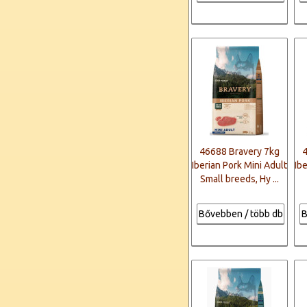
46688 Bravery 7kg
Iberian Pork Mini Adult
Ib
Small breeds, Hy ...
Bővebben / több db
B