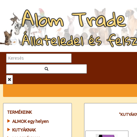
Alom Trade
Állateledel és fels
TERMÉKEINK
"KUTYÁK
ALMOK egy helyen
KUTYÁKNAK