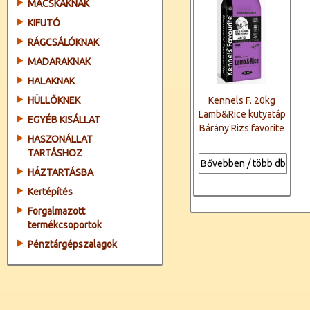
MACSKÁKNAK
KIFUTÓ
RÁGCSÁLÓKNAK
MADARAKNAK
HALAKNAK
HÜLLŐKNEK
Kennels F. 20kg
Lamb&Rice kutyatáp
EGYÉB KISÁLLAT
Bárány Rizs favorite
HASZONÁLLAT
TARTÁSHOZ
Bővebben / több db
HÁZTARTÁSBA
Kertépítés
Forgalmazott
termékcsoportok
Pénztárgépszalagok