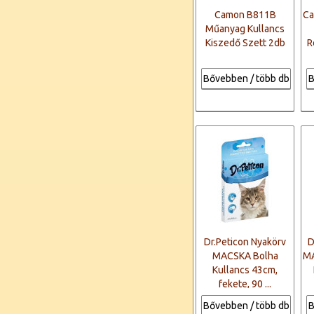
Camon B811B
Ca
Műanyag Kullancs
Kiszedő Szett 2db
R
Bővebben / több db
B
Dr.Peticon Nyakörv
D
MACSKA Bolha
MA
Kullancs 43cm,
fekete, 90 ...
Bővebben / több db
B