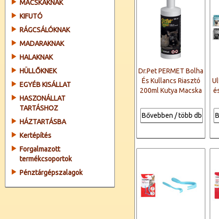
MACSKÁKNAK
KIFUTÓ
RÁGCSÁLÓKNAK
MADARAKNAK
HALAKNAK
HÜLLŐKNEK
Dr.Pet PERMET Bolha
És Kullancs Riasztó
Ul
EGYÉB KISÁLLAT
200ml Kutya Macska
é
HASZONÁLLAT
TARTÁSHOZ
Bővebben / több db
B
HÁZTARTÁSBA
Kertépítés
Forgalmazott
termékcsoportok
Pénztárgépszalagok