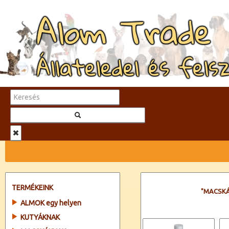
Alom Trade
Állateledel és fels
TERMÉKEINK
"MACSKÁ
ALMOK egy helyen
KUTYÁKNAK