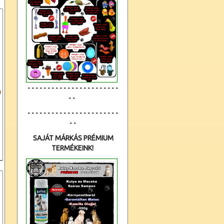
- - - - - - - - - - - - - - - - - - - - - - -
a
- -
- - - - - - - - - - - - - - - - - - - - - - -
- -
SAJÁT MÁRKÁS PRÉMIUM
TERMÉKEINK!