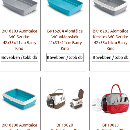
BK16203 Alomtálca
BK16204 Alomtálca
BK16205 Alomtálca
WC Szürke
WC Világoskék
Keretes WC Szürke
42x33x11cm Barry
42x33x11cm Barry
42x33x14cm Barry
King
King
King
Bővebben / több db
Bővebben / több db
Bővebben / több db
BK16206 Alomtálca
BP19020
BP19023