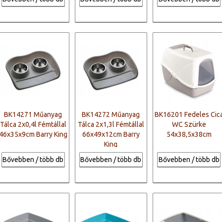
BK14271 Műanyag
BK14272 Műanyag
BK16201 Fedeles Cic
Tálca 2x0,4l Fémtállal
Tálca 2x1,3l Fémtállal
WC Szürke
46x35x9cm Barry King
66x49x12cm Barry
54x38,5x38cm
King
Bővebben / több db
Bővebben / több db
Bővebben / több db