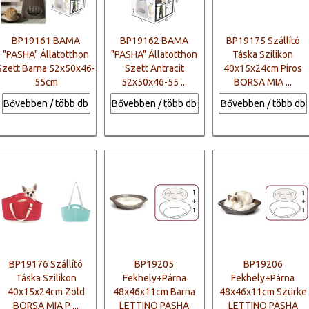
BP19161 BAMA
BP19162 BAMA
BP19175 Szállító
"PASHA" Állatotthon
"PASHA" Állatotthon
Táska Szilikon
Szett Barna 52x50x46-
Szett Antracit
40x15x24cm Piros
55cm
52x50x46-55 ...
BORSA MIA ...
Bővebben / több db
Bővebben / több db
Bővebben / több db
BP19176 Szállító
BP19205
BP19206
Táska Szilikon
Fekhely+Párna
Fekhely+Párna
40x15x24cm Zöld
48x46x11cm Barna
48x46x11cm Szürke
BORSA MIA P ...
LETTINO PASHA
LETTINO PASHA