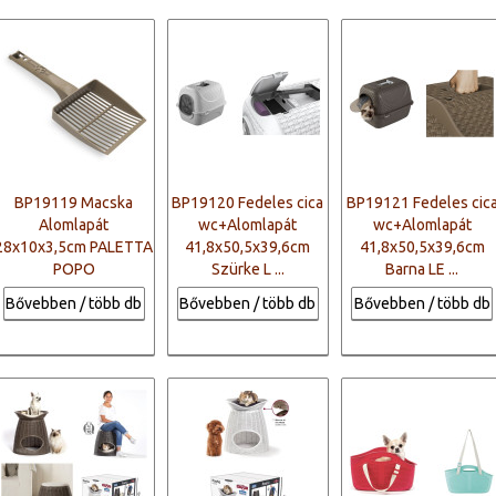
BP19119 Macska
BP19120 Fedeles cica
BP19121 Fedeles cic
Alomlapát
wc+Alomlapát
wc+Alomlapát
28x10x3,5cm PALETTA
41,8x50,5x39,6cm
41,8x50,5x39,6cm
POPO
Szürke L ...
Barna LE ...
Bővebben / több db
Bővebben / több db
Bővebben / több db