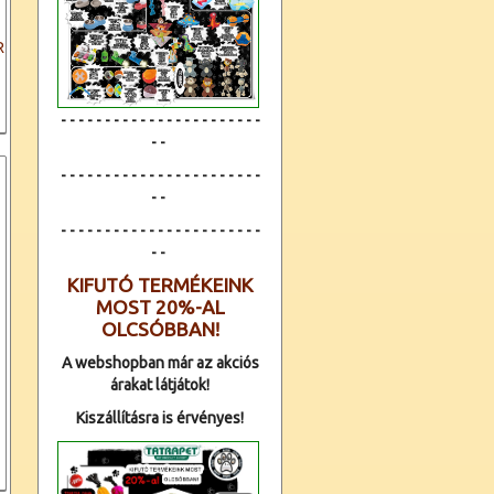
R
- - - - - - - - - - - - - - - - - - - - - - -
- -
- - - - - - - - - - - - - - - - - - - - - - -
- -
- - - - - - - - - - - - -
- - - - - - - - - -
- -
KIFUTÓ TERMÉKEINK
MOST 20%-AL
OLCSÓBBAN!
A webshopban már az akciós
árakat látjátok!
Kiszállításra is érvényes!