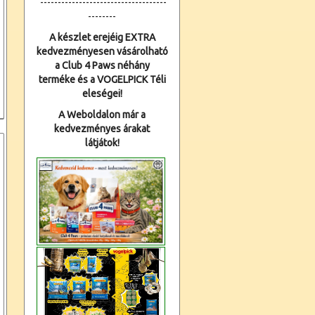
------------------------------------
--------
A készlet erejéig EXTRA
kedvezményesen vásárolható
a Club 4 Paws néhány
terméke és a VOGELPICK Téli
eleségei!
A Weboldalon már a
kedvezményes árakat
látjátok!