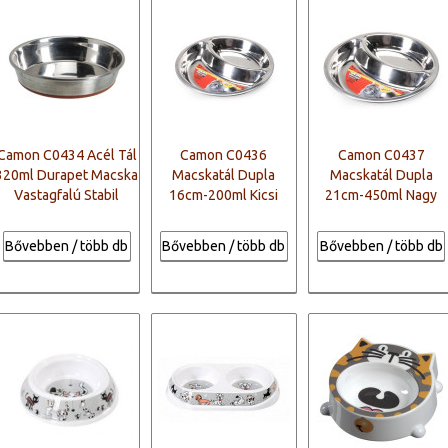
Camon C0434 Acél Tál
Camon C0436
Camon C0437
320ml Durapet Macska
Macskatál Dupla
Macskatál Dupla
Vastagfalú Stabil
16cm-200ml Kicsi
21cm-450ml Nagy
Bővebben / több db
Bővebben / több db
Bővebben / több db