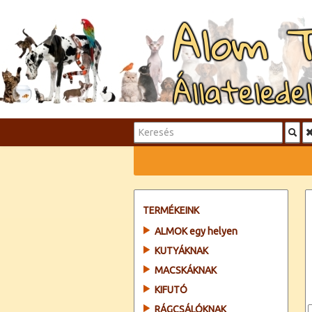
Alom 
Állatelede
TERMÉKEINK
ALMOK egy helyen
KUTYÁKNAK
MACSKÁKNAK
KIFUTÓ
RÁGCSÁLÓKNAK