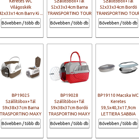
Keretes WC
Szállítóbox+Tál
Szállítóbox+Tál
Világoskék
52x33x34cm Barna
52x33x34cm Bordó
42x33x14cm Barry Ki ...
TRANSPORTINO TOUR
TRANSPORTINO TOU
Bővebben / több db
Bővebben / több db
Bővebben / több db
BP19025
BP19028
BP19110 Macska WC
Szállítóbox+Tál
Szállítóbox+Tál
Keretes
59x38x37cm Barna
59x38x37cm Bordó
59,5x40,3x17,9cm
TRASPORTINO MAXY
TRASPORTINO MAXY
LETTIERA SABBIA
T ...
T ...
Bővebben / több db
Bővebben / több db
Bővebben / több db