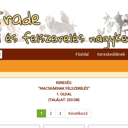
Trade
l és felszerelés nagyk
Főoldal
Kereskedőknek
KERESÉS:
"MACSKÁKNAK FELSZERELÉS"
1. OLDAL
(TALÁLAT: 250 DB)
1
2
3
Következő