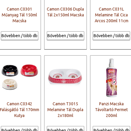
Camon C0301
Camon C0306 Dupla
Camon C031L
Műanyag Tál 150ml
Tál 2x150ml Macska
Melamine Tál Cica
Macska
Arcos 200ml 11cm
Bővebben / több db
Bővebben / több db
Bővebben / több db
Camon C0342
Camon T3015
Panzi Macska
Falásgátló Tál 170mm
Melamine Tál Dupla
Távoltartó Permet
Kutya
2x180ml
200ml
Bővebben / több db
Bővebben / több db
Bővebben / több db