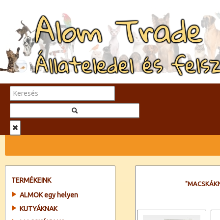
Alom Trade
Állateledel és fels
TERMÉKEINK
"MACSKÁK
ALMOK egy helyen
KUTYÁKNAK