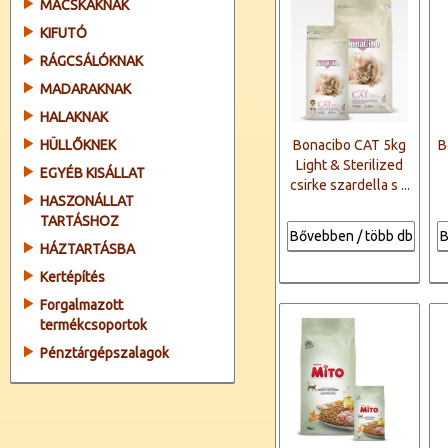
MACSKÁKNAK
KIFUTÓ
RÁGCSÁLÓKNAK
MADARAKNAK
HALAKNAK
HÜLLŐKNEK
Bonacibo CAT 5kg
B
Light & Sterilized
EGYÉB KISÁLLAT
csirke szardella s ...
HASZONÁLLAT
TARTÁSHOZ
Bővebben / több db
B
HÁZTARTÁSBA
Kertépítés
Forgalmazott
termékcsoportok
Pénztárgépszalagok