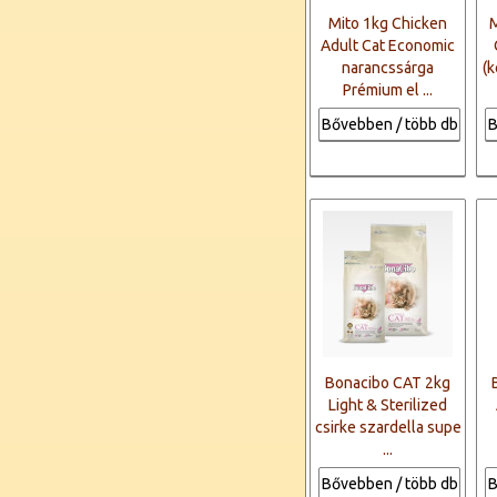
Mito 1kg Chicken
M
Adult Cat Economic
narancssárga
(k
Prémium el ...
Bővebben / több db
B
Bonacibo CAT 2kg
Light & Sterilized
csirke szardella supe
...
Bővebben / több db
B