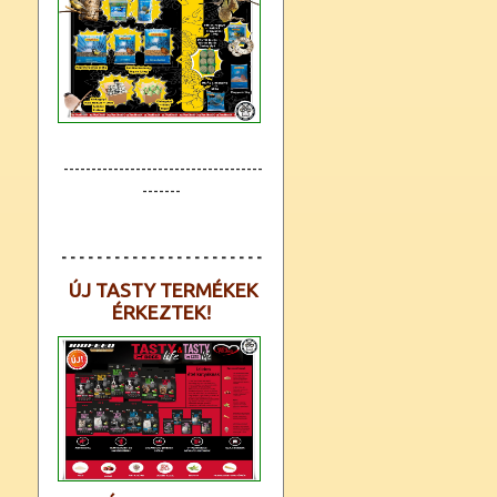
------------------------------------
-------
- - - - - - - - - - - - - - - - - - - - - - -
ÚJ TASTY TERMÉKEK
ÉRKEZTEK!