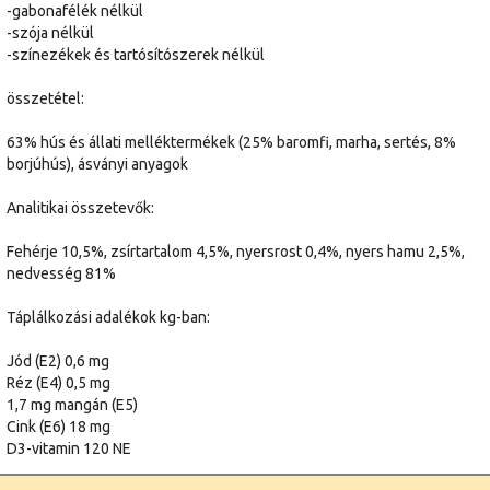
-gabonafélék nélkül
-szója nélkül
-színezékek és tartósítószerek nélkül
összetétel:
63% hús és állati melléktermékek (25% baromfi, marha, sertés, 8%
borjúhús), ásványi anyagok
Analitikai összetevők:
Fehérje 10,5%, zsírtartalom 4,5%, nyersrost 0,4%, nyers hamu 2,5%,
nedvesség 81%
Táplálkozási adalékok kg-ban:
Jód (E2) 0,6 mg
Réz (E4) 0,5 mg
1,7 mg mangán (E5)
Cink (E6) 18 mg
D3-vitamin 120 NE