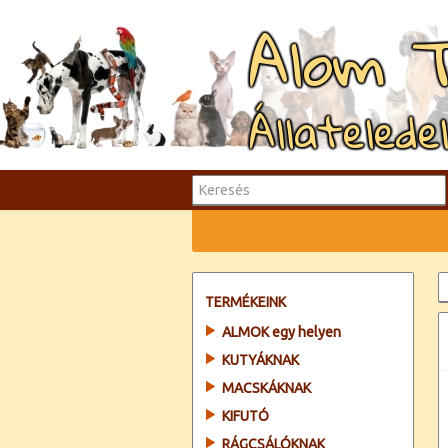
Alom 
Állatelede
TERMÉKEINK
ALMOK egy helyen
KUTYÁKNAK
MACSKÁKNAK
KIFUTÓ
RÁGCSÁLÓKNAK