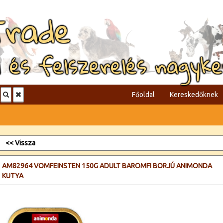
Trade
l és felszerelés nagyk
Főoldal
Kereskedőknek
<< Vissza
AM82964 VOMFEINSTEN 150G ADULT BAROMFI BORJÚ ANIMONDA
KUTYA