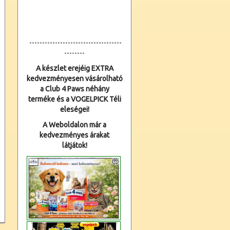
------------------------------------
--------
A készlet erejéig EXTRA
kedvezményesen vásárolható
a Club 4 Paws néhány
terméke és a VOGELPICK Téli
eleségei!
A Weboldalon már a
kedvezményes árakat
látjátok!