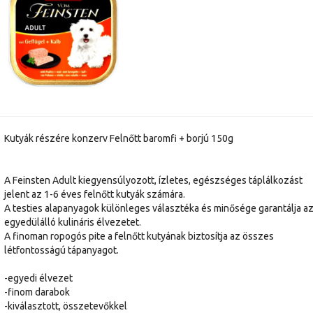
Kutyák részére konzerv Felnőtt baromfi + borjú 150g
A Feinsten Adult kiegyensúlyozott, ízletes, egészséges táplálkozást
jelent az 1-6 éves felnőtt kutyák számára.
A testies alapanyagok különleges választéka és minősége garantálja a
egyedülálló kulináris élvezetet.
A finoman ropogós pite a felnőtt kutyának biztosítja az összes
létfontosságú tápanyagot.
-egyedi élvezet
-finom darabok
-kiválasztott, összetevőkkel