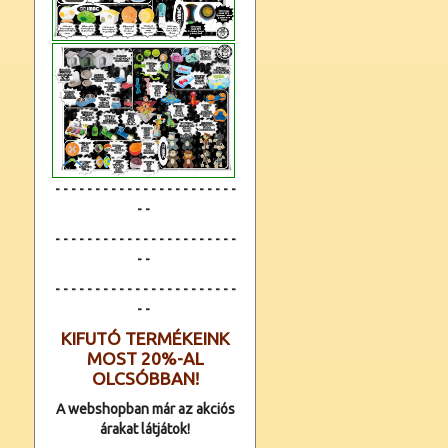
- - - - - - - - - - - - - - - - - - - - - - -
- -
- - - - - - - - - - - - - - - - - - - - - - -
- -
- - - - - - - - - - - - -
- - - - - - - - - -
- -
KIFUTÓ TERMÉKEINK
MOST 20%-AL
OLCSÓBBAN!
A webshopban már az akciós
árakat látjátok!