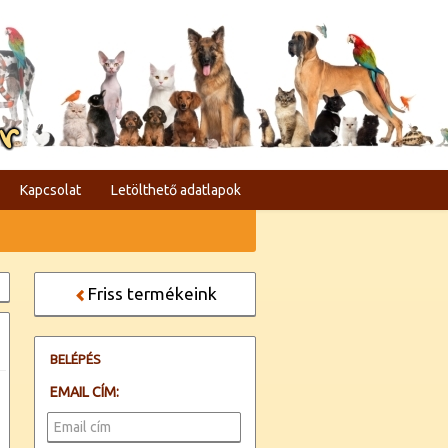
er
Kapcsolat
Letölthető adatlapok
Friss termékeink
BELÉPÉS
EMAIL CÍM: