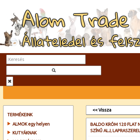
Alom Trade
Állateledel és fels
<< Vissza
TERMÉKEINK
ALMOK egy helyen
BALDO KRÓM 120 FLAT N
SZÍNŰ ALJ, LAPRASZER
KUTYÁKNAK