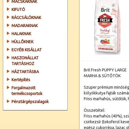
MACSKÁKNAK
KIFUTÓ
RÁGCSÁLÓKNAK
MADARAKNAK
HALAKNAK
HÜLLŐKNEK
EGYÉB KISÁLLAT
HASZONÁLLAT
TARTÁSHOZ
Brit Fresh PUPPY LARGE
HÁZTARTÁSBA
MARHA & SÜTŐTÖK
Kertépítés
Szuper prémium minőségű
Forgalmazott
kölyökkutya fajták számá
termékcsoportok
Friss marhahús, sütőtök, 
Pénztárgépszalagok
Összetétel:
Friss marhahús (40%), szá
csirkezsír (tokoferol keve
egész cukorrépa, lazac ol