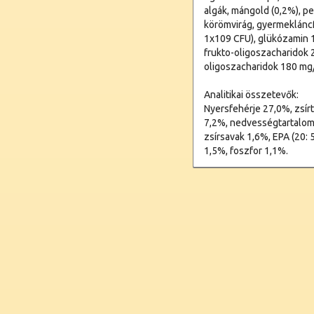
algák, mángold (0,2%), p
körömvirág, gyermeklánc
1x109 CFU), glükózamin 1
frukto-oligoszacharidok
oligoszacharidok 180 mg/
Analitikai összetevők:
Nyersfehérje 27,0%, zsír
7,2%, nedvességtartalom
zsírsavak 1,6%, EPA (20: 
1,5%, foszfor 1,1%.