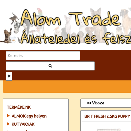
Alom Trade
Állateledel és fels
<< Vissza
TERMÉKEINK
ALMOK egy helyen
BRIT FRESH 2,5KG PUP
KUTYÁKNAK