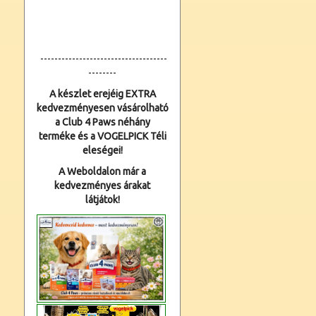
------------------------------------
--------
A készlet erejéig EXTRA
kedvezményesen vásárolható
a Club 4 Paws néhány
terméke és a VOGELPICK Téli
eleségei!
A Weboldalon már a
kedvezményes árakat
látjátok!