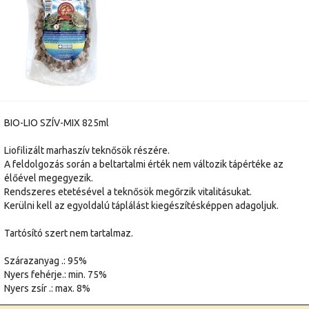
BIO-LIO SZÍV-MIX 825ml
Liofilizált marhaszív teknősök részére.
A feldolgozás során a beltartalmi érték nem változik tápértéke az
élőével megegyezik.
Rendszeres etetésével a teknősök megőrzik vitalitásukat.
Kerülni kell az egyoldalú táplálást kiegészítésképpen adagoljuk.
Tartósító szert nem tartalmaz.
Szárazanyag .: 95%
Nyers fehérje.: min. 75%
Nyers zsír .: max. 8%