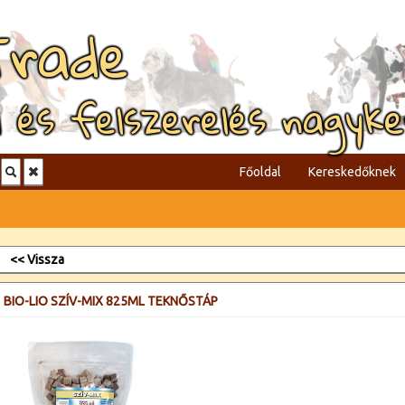
Trade
l és felszerelés nagyk
Főoldal
Kereskedőknek
<< Vissza
BIO-LIO SZÍV-MIX 825ML TEKNŐSTÁP