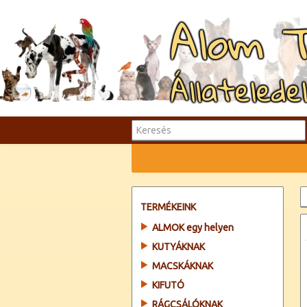
Alom 
Állatelede
TERMÉKEINK
ALMOK egy helyen
KUTYÁKNAK
MACSKÁKNAK
KIFUTÓ
RÁGCSÁLÓKNAK