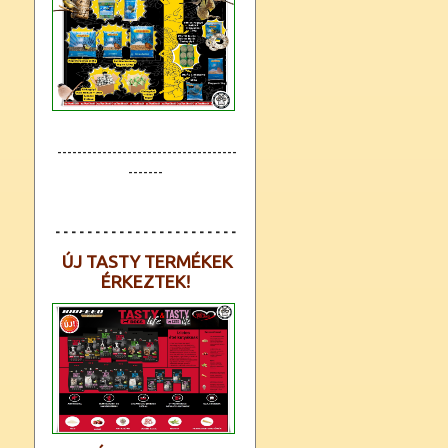
------------------------------------
-------
- - - - - - - - - - - - - - - - - - - - - - -
ÚJ TASTY TERMÉKEK
ÉRKEZTEK!