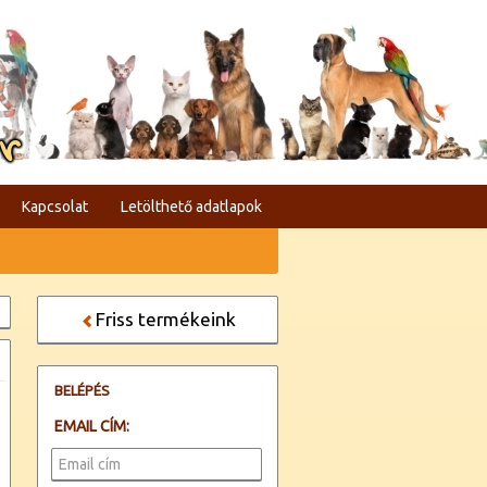
er
Kapcsolat
Letölthető adatlapok
Friss termékeink
BELÉPÉS
EMAIL CÍM: