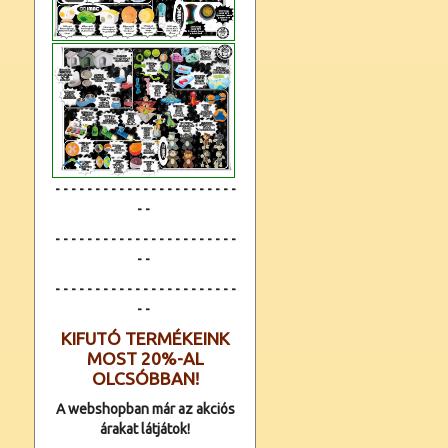
- - - - - - - - - - - - - - - - - - - - - - -
- -
- - - - - - - - - - - - - - - - - - - - - - -
- -
- - - - - - - - - - - - -
- - - - - - - - - -
- -
KIFUTÓ TERMÉKEINK
MOST 20%-AL
OLCSÓBBAN!
A webshopban már az akciós
árakat látjátok!