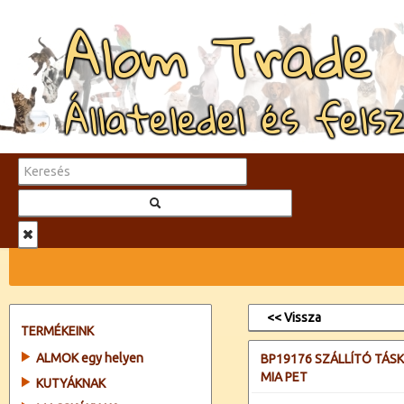
Alom Trade
Állateledel és fels
<< Vissza
TERMÉKEINK
ALMOK egy helyen
BP19176 SZÁLLÍTÓ TÁS
MIA PET
KUTYÁKNAK