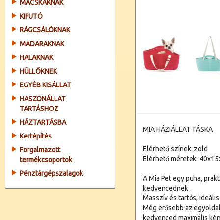
MACSKÁKNAK
KIFUTÓ
RÁGCSÁLÓKNAK
MADARAKNAK
HALAKNAK
HÜLLŐKNEK
EGYÉB KISÁLLAT
HASZONÁLLAT
TARTÁSHOZ
HÁZTARTÁSBA
MIA HÁZIÁLLAT TÁSKA
Kertépítés
Elérhető színek: zöld
Forgalmazott
Elérhető méretek: 40x1
termékcsoportok
Pénztárgépszalagok
A Mia Pet egy puha, prak
kedvencednek.
Masszív és tartós, ideál
Még erősebb az egyoldal
kedvenced maximális kén