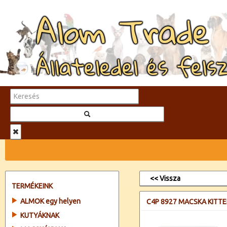
Alom Trade
Állateledel és fels
<< Vissza
TERMÉKEINK
ALMOK egy helyen
C4P 8927 MACSKA KITTE
KUTYÁKNAK