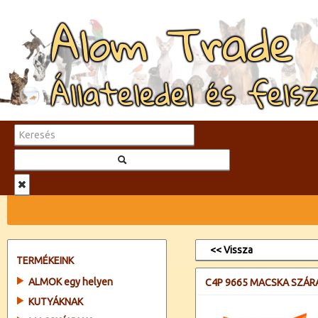
Alom Trade
Állateledel és fels
<< Vissza
TERMÉKEINK
ALMOK egy helyen
C4P 9665 MACSKA SZÁR
KUTYÁKNAK