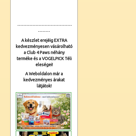
------------------------------------
--------
A készlet erejéig EXTRA
kedvezményesen vásárolható
a Club 4 Paws néhány
terméke és a VOGELPICK Téli
eleségei!
A Weboldalon már a
kedvezményes árakat
látjátok!