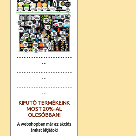
- - - - - - - - - - - - - - - - - - - - - - -
- -
- - - - - - - - - - - - - - - - - - - - - - -
- -
- - - - - - - - - - - - -
- - - - - - - - - -
- -
KIFUTÓ TERMÉKEINK
MOST 20%-AL
OLCSÓBBAN!
A webshopban már az akciós
árakat látjátok!