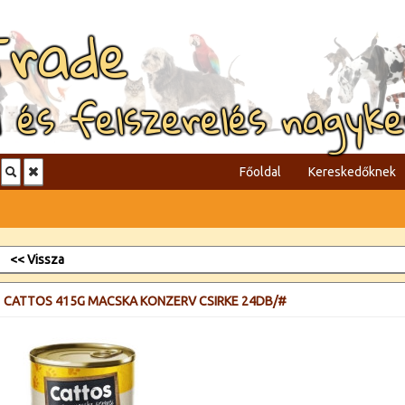
Trade
l és felszerelés nagyk
Főoldal
Kereskedőknek
<< Vissza
CATTOS 415G MACSKA KONZERV CSIRKE 24DB/#