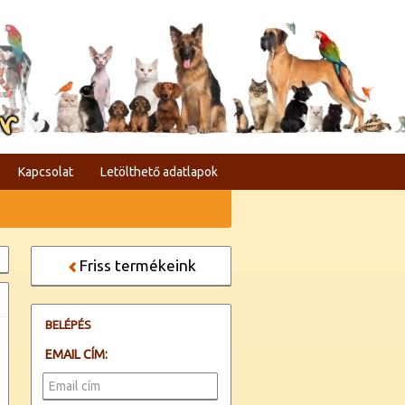
er
Kapcsolat
Letölthető adatlapok
Friss termékeink
BELÉPÉS
EMAIL CÍM: