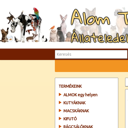
Alom 
Állatelede
TERMÉKEINK
ALMOK egy helyen
KUTYÁKNAK
MACSKÁKNAK
KIFUTÓ
RÁGCSÁLÓKNAK