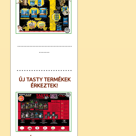
------------------------------------
-------
- - - - - - - - - - - - - - - - - - - - - - -
ÚJ TASTY TERMÉKEK
ÉRKEZTEK!