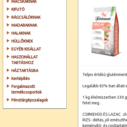
MACSKÁKNAK
KIFUTÓ
RÁGCSÁLÓKNAK
MADARAKNAK
HALAKNAK
HÜLLŐKNEK
EGYÉB KISÁLLAT
HASZONÁLLAT
TARTÁSHOZ
HÁZTARTÁSBA
Teljes értékű gluténmen
Kertépítés
Legalább 83%-ban állati 
Forgalmazott
termékcsoportok
1 kg élelmiszerben 330 g 
Pénztárgépszalagok
felel meg .
CSIRKEHÚS ÉS LAZAC  Jó
RIZS- diétás, jól emészt
keményítő- és rosttarta