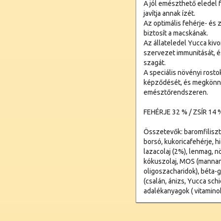
A jól emészthető eledel 
javítja annak ízét.
Az optimális fehérje- és z
biztosít a macskának.
Az állateledel Yucca kivo
szervezet immunitását, 
szagát.
A speciális növényi ros
képződését, és megkönny
emésztőrendszeren.
FEHÉRJE 32 % / ZSÍR 14 
Összetevők: baromfiliszt (
borsó, kukoricafehérje, hi
lazacolaj (2%), lenmag, nö
kókuszolaj, MOS (mannan-
oligoszacharidok), béta-
(csalán, ánizs, Yucca sch
adalékanyagok ( vitamino