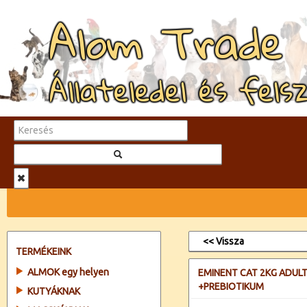
Alom Trade
Állateledel és fels
<< Vissza
TERMÉKEINK
ALMOK egy helyen
EMINENT CAT 2KG ADUL
+PREBIOTIKUM
KUTYÁKNAK