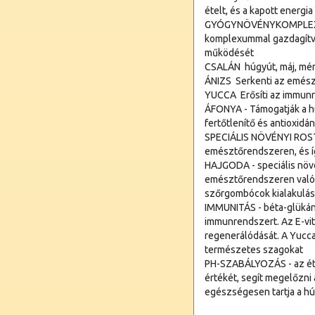
ételt, és a kapott energia
GYÓGYNÖVÉNYKOMPLEX  a
komplexummal gazdagítva 
működését
CSALÁN  húgyút, máj, mé
ÁNIZS  Serkenti az emész
YUCCA  Erősíti az immun
ÁFONYA - Támogatják a h
fertőtlenítő és antioxidá
SPECIÁLIS NÖVÉNYI ROST -
emésztőrendszeren, és í
HAJGODA - speciális növén
emésztőrendszeren való á
szőrgombócok kialakulás
IMMUNITÁS - béta-glükán
immunrendszert. Az E-vit
regenerálódását. A Yucca 
természetes szagokat
PH-SZABÁLYOZÁS - az étel 
értékét, segít megelőzni
egészségesen tartja a h