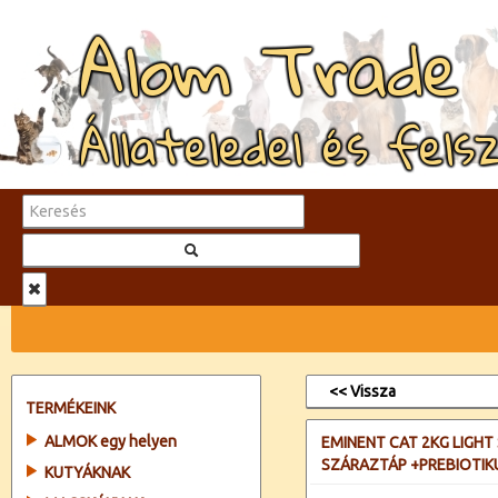
Alom Trade
Állateledel és fels
<< Vissza
TERMÉKEINK
ALMOK egy helyen
EMINENT CAT 2KG LIGHT
SZÁRAZTÁP +PREBIOTI
KUTYÁKNAK