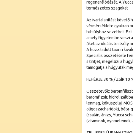
regenerálódását. A Yucca 
természetes szagokat
Az ivartalanítást követő 
vérmérséklete gyakran m
túlsúlyhoz vezethet. Ezt 
amely figyelembe veszi az
őket az ideális testsúly
A hozzáadott taurin kiváló
Speciális összetétele fen
szintjét, megelőzi a húg
támogatja a húgyutak me
FEHÉRJE 30 % / ZSÍR 10 
Összetevők: baromfiliszt 
baromfizsír, hidrolizált b
lenmag, kókuszolaj, MOS 
oligoszacharidok), béta-
(csalán, ánizs, Yucca sch
(vitaminok, nyomelemek, 
TELJESEN ÚJRAHASZN