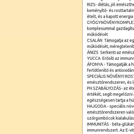
RIZS- diétás, jól emészt
keményítő- és rosttarta
ételt, és a kapott energia
GYÓGYNÖVÉNYKOMPLEX  a
komplexummal gazdagítva 
működését
CSALÁN  Támogatja az e
működését, méregteleníti
ÁNIZS  Serkenti az emész
YUCCA  Erősíti az immun
ÁFONYA - Támogatják a h
fertőtlenítő és antioxidá
SPECIÁLIS NÖVÉNYI ROST -
emésztőrendszeren, és í
PH SZABÁLYOZÁS- az étel 
értékét, segít megelőzni
egészségesen tartja a h
HAJGODA - speciális növén
emésztőrendszeren való á
szőrgombócok kialakulás
IMMUNITÁS - béta-glükán
immunrendszert. Az E-vit