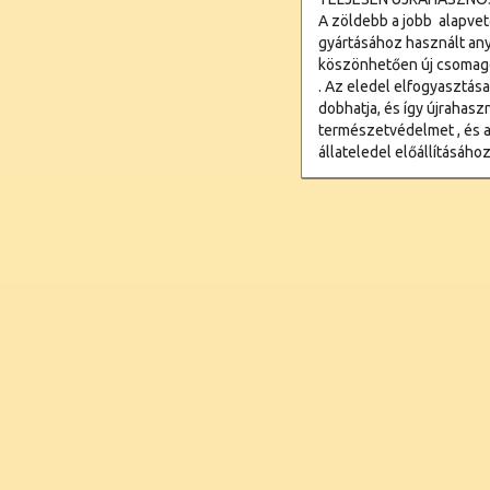
A zöldebb a jobb  alapv
gyártásához használt an
köszönhetően új csomago
. Az eledel elfogyasztás
dobhatja, és így újrahasz
természetvédelmet , és 
állateledel előállításáho