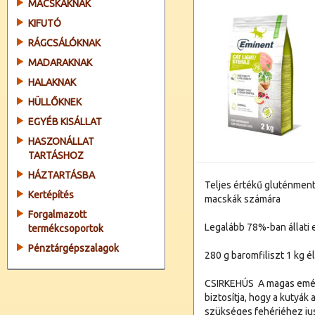
MACSKÁKNAK
KIFUTÓ
RÁGCSÁLÓKNAK
MADARAKNAK
HALAKNAK
HÜLLŐKNEK
EGYÉB KISÁLLAT
HASZONÁLLAT
TARTÁSHOZ
HÁZTARTÁSBA
Teljes értékű gluténmente
Kertépítés
macskák számára
Forgalmazott
Legalább 78%-ban állati 
termékcsoportok
Pénztárgépszalagok
280 g baromfiliszt 1 kg é
CSIRKEHÚS  A magas emé
biztosítja, hogy a kutyá
szükséges fehérjéhez ju