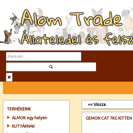
Alom Trade
Állateledel és fels
<< Vissza
TERMÉKEINK
ALMOK egy helyen
GEMON CAT 7KG KITTEN 
KUTYÁKNAK