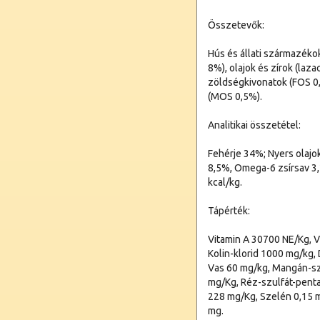
Összetevők:
Hús és állati származékok
8%), olajok és zírok (laz
zöldségkivonatok (FOS 0,
(MOS 0,5%).
Analitikai összetétel:
Fehérje 34%; Nyers olajo
8,5%, Omega-6 zsírsav 3
kcal/kg.
Tápérték:
Vitamin A 30700 NE/Kg, V
Kolin-klorid 1000 mg/kg, 
Vas 60 mg/kg, Mangán-sz
mg/Kg, Réz-szulfát-penta
228 mg/Kg, Szelén 0,15 m
mg.