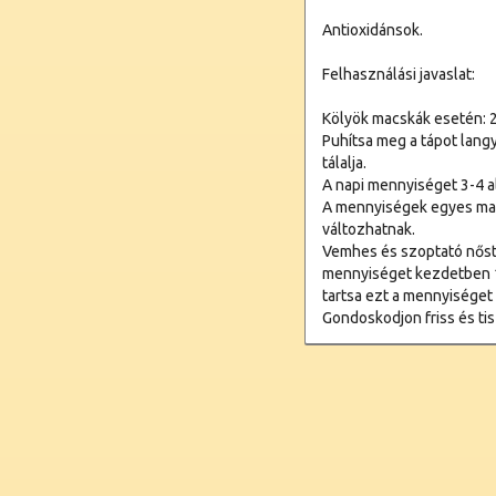
Antioxidánsok.
Felhasználási javaslat:
Kölyök macskák esetén: 2
Puhítsa meg a tápot langy
tálalja.
A napi mennyiséget 3-4 al
A mennyiségek egyes mac
változhatnak.
Vemhes és szoptató nőst
mennyiséget kezdetben 1
tartsa ezt a mennyiséget 
Gondoskodjon friss és tisz