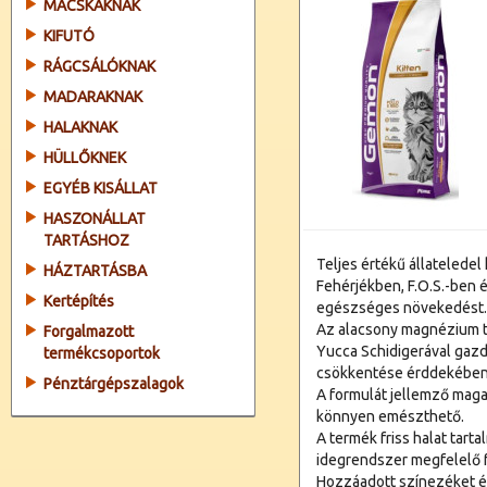
MACSKÁKNAK
KIFUTÓ
RÁGCSÁLÓKNAK
MADARAKNAK
HALAKNAK
HÜLLŐKNEK
EGYÉB KISÁLLAT
HASZONÁLLAT
TARTÁSHOZ
Teljes értékű állatelede
HÁZTARTÁSBA
Fehérjékben, F.O.S.-ben é
Kertépítés
egészséges növekedést
Az alacsony magnézium t
Forgalmazott
Yucca Schidigerával gazd
termékcsoportok
csökkentése érddekében
Pénztárgépszalagok
A formulát jellemző mag
könnyen emészthető.
A termék friss halat tart
idegrendszer megfelelő f
Hozzáadott színezéket és