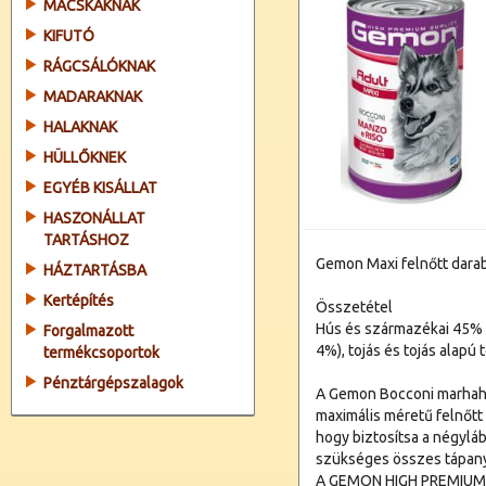
MACSKÁKNAK
KIFUTÓ
RÁGCSÁLÓKNAK
MADARAKNAK
HALAKNAK
HÜLLŐKNEK
EGYÉB KISÁLLAT
HASZONÁLLAT
TARTÁSHOZ
Gemon Maxi felnőtt dara
HÁZTARTÁSBA
Kertépítés
Összetétel
Hús és származékai 45% (
Forgalmazott
4%), tojás és tojás alapú
termékcsoportok
Pénztárgépszalagok
A Gemon Bocconi marhahús
maximális méretű felnőtt 
hogy biztosítsa a négyl
szükséges összes tápan
A GEMON HIGH PREMIUM 