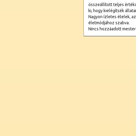
összeállított teljes érté
ki, hogy kielégítsék állata
Nagyon ízletes ételek, a
életmódjához szabva.
Nincs hozzáadott mesters