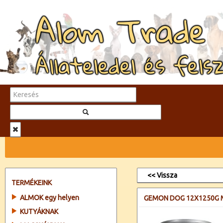
Alom Trade
Állateledel és fels
<< Vissza
TERMÉKEINK
ALMOK egy helyen
GEMON DOG 12X1250G M
KUTYÁKNAK