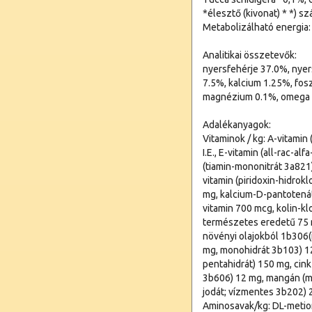
*élesztő (kivonat) * *) szá
Metabolizálható energia:
Analitikai összetevők:
nyersfehérje 37.0%, nyer
7.5%, kalcium 1.25%, fos
magnézium 0.1%, omega 6
Adalékanyagok:
Vitaminok / kg: A-vitamin
I.E., E-vitamin (all-rac-a
(tiamin-mononitrát 3a821)
vitamin (piridoxin-hidrokl
mg, kalcium-D-pantotenát
vitamin 700 mcg, kolin-kl
természetes eredetű 75 
növényi olajokból 1b306(i
mg, monohidrát 3b103) 120
pentahidrát) 150 mg, cink
3b606) 12 mg, mangán (ma
jodát; vízmentes 3b202) 2
Aminosavak/kg: DL-metion