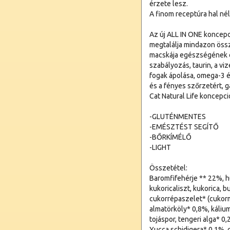
érzete lesz.
A finom receptúra hal nél
Az új ALL IN ONE koncep
megtalálja mindazon öss
macskája egészségének é
szabályozás, taurin, a vi
fogak ápolása, omega-3 
és a fényes szőrzetért, g
Cat Natural Life koncepció
-GLUTÉNMENTES
-EMÉSZTÉST SEGÍTŐ
-BŐRKÍMÉLŐ
-LIGHT
Összetétel:
Baromfifehérje ** 22%, hú
kukoricaliszt, kukorica, 
cukorrépaszelet* (cukorme
almatörköly* 0,8%, kálium-
tojáspor, tengeri alga* 
Yucca schidigera* 0,1%, 