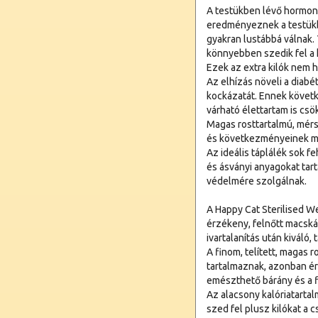
A testükben lévő hormon
eredményeznek a testükbe
gyakran lustábbá válnak.
könnyebben szedik fel a k
Ezek az extra kilók nem 
Az elhízás növeli a diab
kockázatát. Ennek követ
várható élettartam is csö
Magas rosttartalmú, mérsé
és következményeinek m
Az ideális táplálék sok fe
és ásványi anyagokat tar
védelmére szolgálnak.
A Happy Cat Sterilised W
érzékeny, felnőtt macskák
ivartalanítás után kiváló,
A finom, telített, magas 
tartalmaznak, azonban é
emészthető bárány és a f
Az alacsony kalóriatarta
szed fel plusz kilókat a c