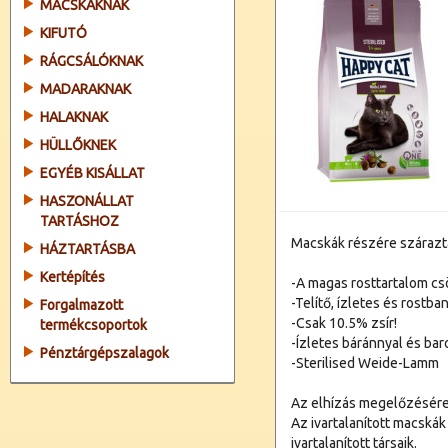
MACSKÁKNAK
KIFUTÓ
RÁGCSÁLÓKNAK
MADARAKNAK
HALAKNAK
HÜLLŐKNEK
EGYÉB KISÁLLAT
HASZONÁLLAT
TARTÁSHOZ
Macskák részére száraztá
HÁZTARTÁSBA
Kertépítés
-A magas rosttartalom cs
-Telítő, ízletes és rostb
Forgalmazott
-Csak 10.5% zsír!
termékcsoportok
-Ízletes báránnyal és bar
Pénztárgépszalagok
-Sterilised Weide-Lamm
Az elhízás megelőzésére 
Az ivartalanított macská
ivartalanított társaik.