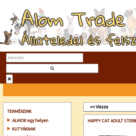
Alom Trade
Állateledel és fels
<< Vissza
TERMÉKEINK
ALMOK egy helyen
HAPPY CAT ADULT STER
KUTYÁKNAK