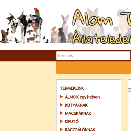
Alom 
Állatelede
TERMÉKEINK
ALMOK egy helyen
KUTYÁKNAK
MACSKÁKNAK
KIFUTÓ
RÁGCSÁLÓKNAK