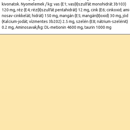
kivonatok. Nyomelemek / kg: vas (E1; vas(II)szulfát monohidrát 3b103)
120 mg, réz (E4; réz(II)szulfát pentahidrát) 12 mg, cink (E6; cinkoxid; ami
nosav-cinkkelát; hidrát) 150 mg, mangán (E5; mangán(II)oxid) 30 mg, jód
(Kalcium-jodát; vízmentes 3b202) 2.5 mg, szelén (E8; nátrium-szelénit)
0.2 mg, Aminosavak/kg: DL-metionin 4600 mg, taurin 1000 mg