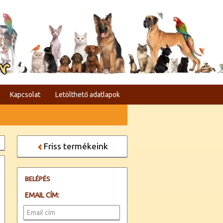
er
Kapcsolat
Letölthető adatlapok
Friss termékeink
BELÉPÉS
EMAIL CÍM: