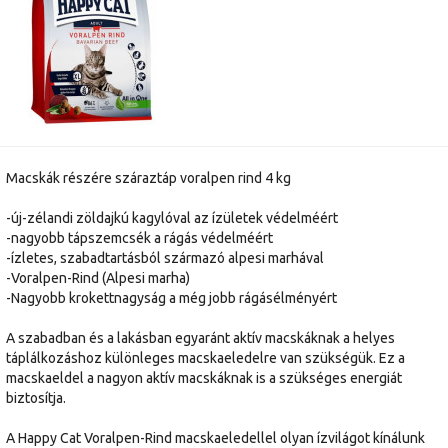
Macskák részére száraztáp voralpen rind 4 kg
-új-zélandi zöldajkú kagylóval az ízületek védelméért
-nagyobb tápszemcsék a rágás védelméért
-ízletes, szabadtartásból származó alpesi marhával
-Voralpen-Rind (Alpesi marha)
-Nagyobb krokettnagyság a még jobb rágásélményért
A szabadban és a lakásban egyaránt aktív macskáknak a helyes
táplálkozáshoz különleges macskaeledelre van szükségük. Ez a
macskaeldel a nagyon aktív macskáknak is a szükséges energiát
biztosítja.
A Happy Cat Voralpen-Rind macskaeledellel olyan ízvilágot kínálunk