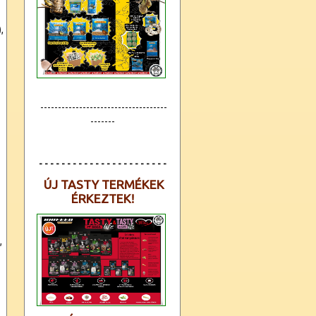
,
------------------------------------
-------
- - - - - - - - - - - - - - - - - - - - - - -
ÚJ TASTY TERMÉKEK
ÉRKEZTEK!
,