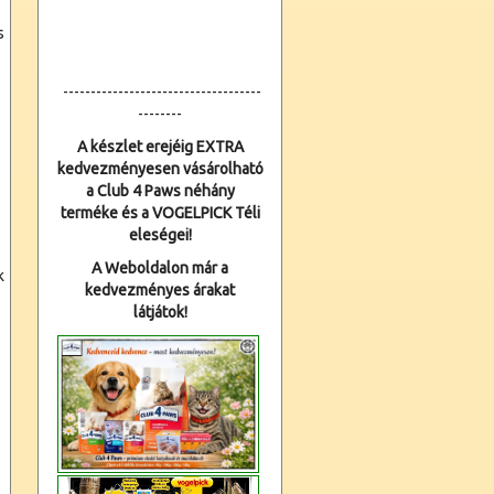
s
------------------------------------
--------
A készlet erejéig EXTRA
kedvezményesen vásárolható
a Club 4 Paws néhány
terméke és a VOGELPICK Téli
eleségei!
A Weboldalon már a
k
kedvezményes árakat
látjátok!