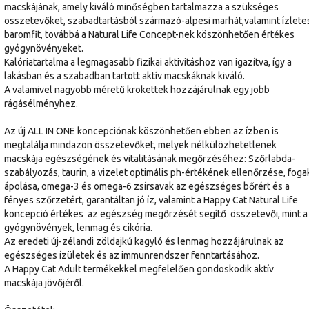
macskájának, amely kiváló minőségben tartalmazza a szükséges
összetevőket, szabadtartásból származó-alpesi marhát,valamint ízlete
baromfit, továbbá a Natural Life Concept-nek köszönhetően értékes
gyógynövényeket.
Kalóriatartalma a legmagasabb fizikai aktivitáshoz van igazítva, így a
lakásban és a szabadban tartott aktív macskáknak kiváló.
A valamivel nagyobb méretű krokettek hozzájárulnak egy jobb
rágásélményhez.
Az új ALL IN ONE koncepciónak köszönhetően ebben az ízben is
megtalálja mindazon összetevőket, melyek nélkülözhetetlenek
macskája egészségének és vitalitásának megőrzéséhez: Szőrlabda-
szabályozás, taurin, a vizelet optimális ph-értékének ellenőrzése, foga
ápolása, omega-3 és omega-6 zsírsavak az egészséges bőrért és a
fényes szőrzetért, garantáltan jó íz, valamint a Happy Cat Natural Life
koncepció értékes  az egészség megőrzését segítő  összetevői, mint a
gyógynövények, lenmag és cikória.
Az eredeti új-zélandi zöldajkú kagyló és lenmag hozzájárulnak az
egészséges ízületek és az immunrendszer fenntartásához.
A Happy Cat Adult termékekkel megfelelően gondoskodik aktív
macskája jövőjéről.