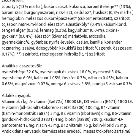
Összetétel:
töpörtyű (13% marha ), kukoricaliszt, kukorica, baromfifehérje** (13%),
baromfizsír, burgonyaszirom, rizs-liszt, cellulóz*, húsliszt (0,8% marha )
hemoglobin, melaszos cukorrépaszelet* (cukormentesített), szárított
tojáspor, natri-um-klorid, élesztő*, almatörköly* (0,4%), káliumklorid,
tengeri alga* (0,2%), lenmag (0,2%), kagylóhús* (0,04%), cikória-
gyökérl* (0,04%), élesztő* (kivonat) máriatövis, articsóka,
gyermekláncfű, gyömbér, nyírfa-levelek, csalán, kamilla, koriander,
rozmaring, zsálya, édesgyökér, kakukkfű (szárított fűszerek, összesen:
0,17%); **) szárított, részlegesen hidrolizált, *) szárított
Analitikai összetevők:
nyersfehérje 32.0%, nyersolajok és zsírok 18.0%, nyersrost 3.0%,
nyershamu 6.0%, kalcium 1.05%, foszfor 0.7%, nátrium 0.45%, kálium
0.65%, magnézium 0.07%, omega 6 zsírsav 2.8%, omega 3 zsírsav 0.3%
Adalékanyagok:
Vitaminok / kg: A-vitamin (3a672a) 18000 I.E., D3-vitamin (E671) 1800 I.E.
E-vitamin (all-rac-alfa-tokoferil-acetát 3a700) 100 mg, B1-vitamin
(tiamin-mononitrát 3a821) 5 mg, B2 vitamin (riboflavin) 6 mg, B6-vitamin
(piridoxin-hidroklorid 3a831) 4 mg, biotin (3a880) 700 g, kalcium-D-
pantotenát 12 mg, niacin 45 mg, B12 vitamin 75 g, kolin-klorid 75 mg,
Antioxidáns-anyagok; természetes eredetű; magas trokoferoltartalmú