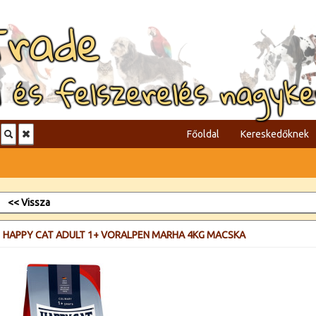
Trade
l és felszerelés nagyk
Főoldal
Kereskedőknek
<< Vissza
HAPPY CAT ADULT 1+ VORALPEN MARHA 4KG MACSKA