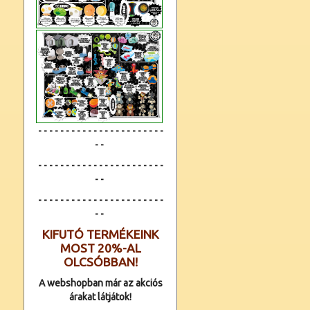
- - - - - - - - - - - - - - - - - - - - - - -
- -
- - - - - - - - - - - - - - - - - - - - - - -
- -
- - - - - - - - - - - - -
- - - - - - - - - -
- -
KIFUTÓ TERMÉKEINK
MOST 20%-AL
OLCSÓBBAN!
A webshopban már az akciós
árakat látjátok!