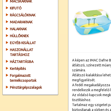
MACSKÁKNAK
KIFUTÓ
RÁGCSÁLÓKNAK
MADARAKNAK
HALAKNAK
HÜLLŐKNEK
EGYÉB KISÁLLAT
HASZONÁLLAT
TARTÁSHOZ
A képen az IMAC Dafne Be
HÁZTARTÁSBA
átlátszó, színezett műany
Kertépítés
számára.
Átlátszó kialakítása lehe
Forgalmazott
megfigyelését.
termékcsoportok
A fedél megakadályozza 
Pénztárgépszalagok
rendelkezik a megfelelő
Az oldalsó kapcsok megkön
tisztításhoz.
Tartalmaz egy szigetet p
biztosítanak a vízben és