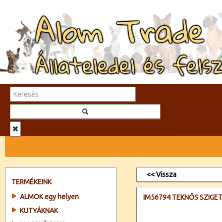
Alom Trade
Állateledel és fels
<< Vissza
TERMÉKEINK
ALMOK egy helyen
IM56794 TEKNŐS SZIGE
KUTYÁKNAK