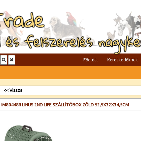
Trade
l és felszerelés nagyk
Főoldal
Kereskedőknek
<< Vissza
IM80448R LINUS 2ND LIFE SZÁLLÍTÓBOX ZÖLD 52,5X32X34,5CM