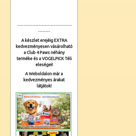
------------------------------------
--------
A készlet erejéig EXTRA
kedvezményesen vásárolható
a Club 4 Paws néhány
terméke és a VOGELPICK Téli
eleségei!
A Weboldalon már a
kedvezményes árakat
látjátok!