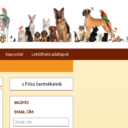
er
Kapcsolat
Letölthető adatlapok
Friss termékeink
BELÉPÉS
EMAIL CÍM: