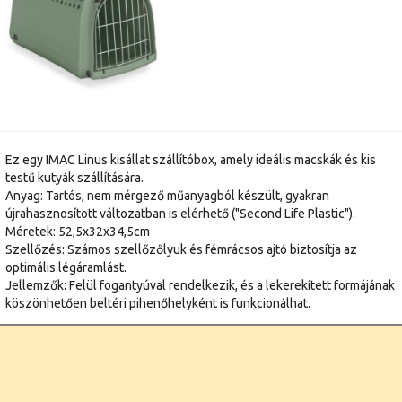
Ez egy IMAC Linus kisállat szállítóbox, amely ideális macskák és kis
testű kutyák szállítására.
Anyag: Tartós, nem mérgező műanyagból készült, gyakran
újrahasznosított változatban is elérhető ("Second Life Plastic").
Méretek: 52,5x32x34,5cm
Szellőzés: Számos szellőzőlyuk és fémrácsos ajtó biztosítja az
optimális légáramlást.
Jellemzők: Felül fogantyúval rendelkezik, és a lekerekített formájának
köszönhetően beltéri pihenőhelyként is funkcionálhat.