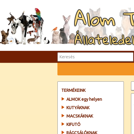
Alom 
Állatelede
TERMÉKEINK
ALMOK egy helyen
KUTYÁKNAK
MACSKÁKNAK
KIFUTÓ
RÁGCSÁLÓKNAK