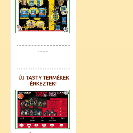
------------------------------------
-------
- - - - - - - - - - - - - - - - - - - - - - -
ÚJ TASTY TERMÉKEK
ÉRKEZTEK!