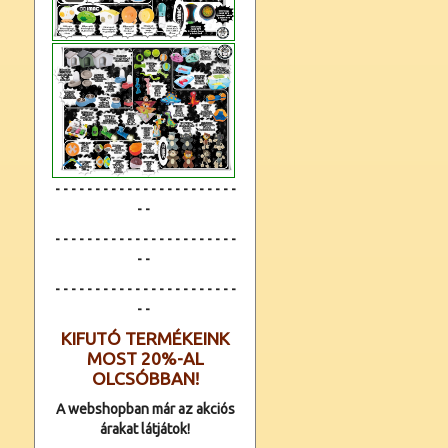
- - - - - - - - - - - - - - - - - - - - - - -
- -
- - - - - - - - - - - - - - - - - - - - - - -
- -
- - - - - - - - - - - - -
- - - - - - - - - -
- -
KIFUTÓ TERMÉKEINK
MOST 20%-AL
OLCSÓBBAN!
A webshopban már az akciós
árakat látjátok!