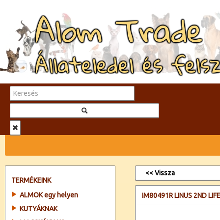
Alom Trade
Állateledel és fels
<< Vissza
TERMÉKEINK
ALMOK egy helyen
IM80491R LINUS 2ND LI
KUTYÁKNAK