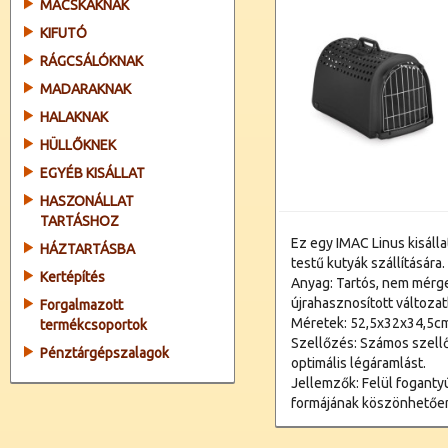
MACSKÁKNAK
KIFUTÓ
RÁGCSÁLÓKNAK
MADARAKNAK
HALAKNAK
HÜLLŐKNEK
EGYÉB KISÁLLAT
HASZONÁLLAT
TARTÁSHOZ
Ez egy IMAC Linus kisálla
HÁZTARTÁSBA
testű kutyák szállítására.
Kertépítés
Anyag: Tartós, nem mérg
újrahasznosított változatb
Forgalmazott
Méretek: 52,5x32x34,5c
termékcsoportok
Szellőzés: Számos szellő
Pénztárgépszalagok
optimális légáramlást.
Jellemzők: Felül fogantyú
formájának köszönhetően 