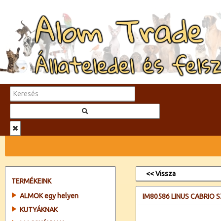
Alom Trade
Állateledel és fels
<< Vissza
TERMÉKEINK
ALMOK egy helyen
IM80586 LINUS CABRIO 
KUTYÁKNAK