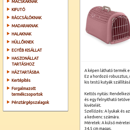
MACSKÁKNAK
KIFUTÓ
RÁGCSÁLÓKNAK
MADARAKNAK
HALAKNAK
HÜLLŐKNEK
EGYÉB KISÁLLAT
HASZONÁLLAT
TARTÁSHOZ
A képen látható termék eg
HÁZTARTÁSBA
Ez a hordozó robusztus, 
Kertépítés
kis testű kutyák szállítás
Forgalmazott
Kettős nyitás: Rendelkez
termékcsoportok
és egy felnyitható tetővel
Pénztárgépszalagok
kivételét.
Szellőzés: A lyukak és az
a kedvenc számára.
Méretek: A külső méretei
34,5 cm magas.