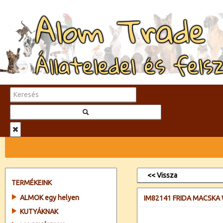
Alom Trade
Állateledel és fels
<< Vissza
TERMÉKEINK
ALMOK egy helyen
IM82141 FRIDA MACSKA
KUTYÁKNAK