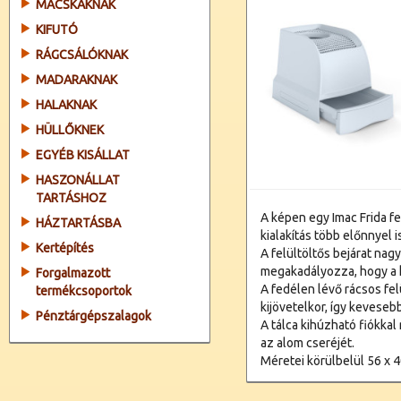
MACSKÁKNAK
KIFUTÓ
RÁGCSÁLÓKNAK
MADARAKNAK
HALAKNAK
HÜLLŐKNEK
EGYÉB KISÁLLAT
HASZONÁLLAT
TARTÁSHOZ
A képen egy Imac Frida fe
HÁZTARTÁSBA
kialakítás több előnnyel is
Kertépítés
A felültöltős bejárat nag
megakadályozza, hogy a 
Forgalmazott
A fedélen lévő rácsos fel
termékcsoportok
kijövetelkor, így keveseb
Pénztárgépszalagok
A tálca kihúzható fiókkal 
az alom cseréjét.
Méretei körülbelül 56 x 4