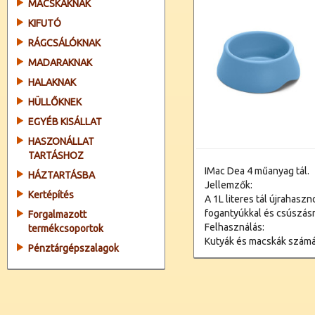
MACSKÁKNAK
KIFUTÓ
RÁGCSÁLÓKNAK
MADARAKNAK
HALAKNAK
HÜLLŐKNEK
EGYÉB KISÁLLAT
HASZONÁLLAT
TARTÁSHOZ
IMac Dea 4 műanyag tál.
HÁZTARTÁSBA
Jellemzők:
Kertépítés
A 1L literes tál újrahas
fogantyúkkal és csúszás
Forgalmazott
Felhasználás:
termékcsoportok
Kutyák és macskák számár
Pénztárgépszalagok