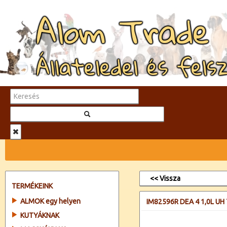
Alom Trade
Állateledel és fels
<< Vissza
TERMÉKEINK
ALMOK egy helyen
IM82596R DEA 4 1,0L UH
KUTYÁKNAK