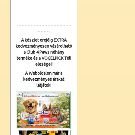
------------------------------------
--------
A készlet erejéig EXTRA
kedvezményesen vásárolható
a Club 4 Paws néhány
terméke és a VOGELPICK Téli
eleségei!
A Weboldalon már a
kedvezményes árakat
látjátok!