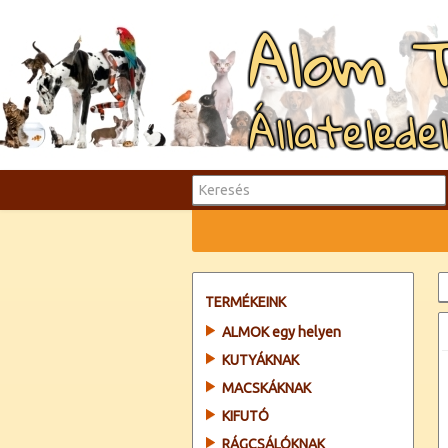
Alom 
Állatelede
TERMÉKEINK
ALMOK egy helyen
KUTYÁKNAK
MACSKÁKNAK
KIFUTÓ
RÁGCSÁLÓKNAK