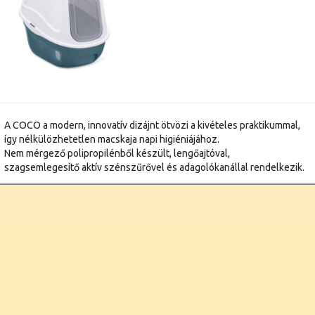
A COCO a modern, innovatív dizájnt ötvözi a kivételes praktikummal,
így nélkülözhetetlen macskaja napi higiéniájához.
Nem mérgező polipropilénből készült, lengőajtóval,
szagsemlegesítő aktív szénszűrővel és adagolókanállal rendelkezik.