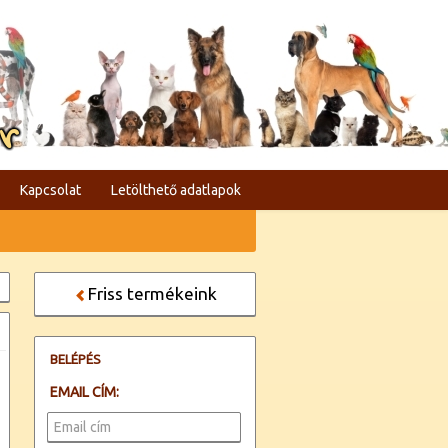
er
Kapcsolat
Letölthető adatlapok
Friss termékeink
BELÉPÉS
EMAIL CÍM: