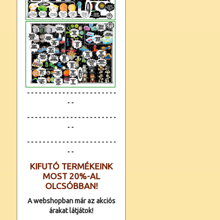
- - - - - - - - - - - - - - - - - - - - - - -
- -
- - - - - - - - - - - - - - - - - - - - - - -
- -
- - - - - - - - - - - - -
- - - - - - - - - -
- -
KIFUTÓ TERMÉKEINK
MOST 20%-AL
OLCSÓBBAN!
A webshopban már az akciós
árakat látjátok!