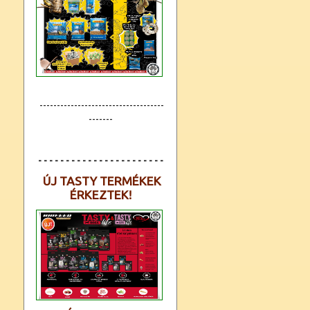
------------------------------------
-------
- - - - - - - - - - - - - - - - - - - - - - -
ÚJ TASTY TERMÉKEK
ÉRKEZTEK!