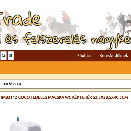
Trade
l és felszerelés nagyk
Főoldal
Kereskedőknek
<< Vissza
IM83112 COCO FEDELES MACSKA WC KÉK FEHÉR 52,5X38,5X40,5CM