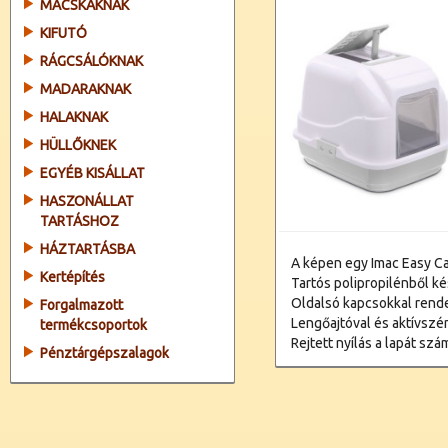
MACSKÁKNAK
KIFUTÓ
RÁGCSÁLÓKNAK
MADARAKNAK
HALAKNAK
HÜLLŐKNEK
EGYÉB KISÁLLAT
HASZONÁLLAT
TARTÁSHOZ
HÁZTARTÁSBA
A képen egy Imac Easy C
Kertépítés
Tartós polipropilénből ké
Oldalsó kapcsokkal rende
Forgalmazott
Lengőajtóval és aktívszé
termékcsoportok
Rejtett nyílás a lapát szá
Pénztárgépszalagok