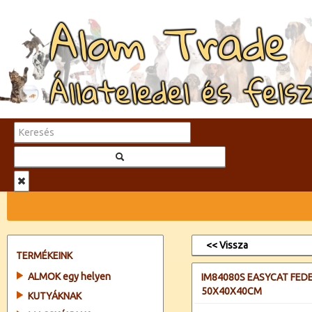
Alom Trade
Állateledel és fels
<< Vissza
TERMÉKEINK
ALMOK egy helyen
IM84080S EASYCAT FED
50X40X40CM
KUTYÁKNAK