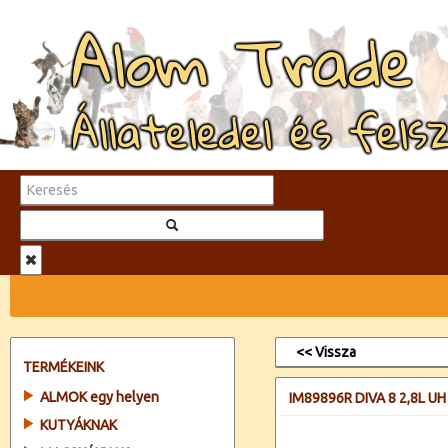
Alom Trade
Állateledel és fels
<< Vissza
TERMÉKEINK
ALMOK egy helyen
IM89896R DIVA 8 2,8L UH
KUTYÁKNAK