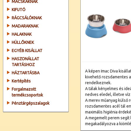
MACSKÁKNAK
KIFUTÓ
RÁGCSÁLÓKNAK
MADARAKNAK
HALAKNAK
HÜLLŐKNEK
EGYÉB KISÁLLAT
HASZONÁLLAT
TARTÁSHOZ
A képen Imac Diva kisálla
HÁZTARTÁSBA
kivehető rozsdamentes ac
Kertépítés
rendelkeznek.
A tálak kényelmes és ide
Forgalmazott
nedves eledel, illetve ví
termékcsoportok
A merev műanyag külső r
Pénztárgépszalagok
rozsdamentes acél tál em
maximális higiénia érdek
A megemelt perem segít be
megakadályozva a kiömlé