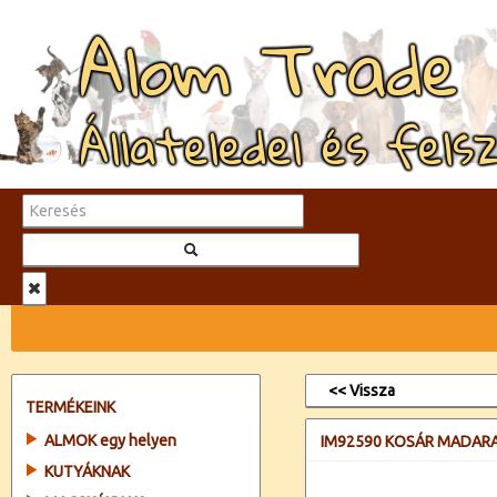
Alom Trade
Állateledel és fels
<< Vissza
TERMÉKEINK
ALMOK egy helyen
IM92590 KOSÁR MADAR
KUTYÁKNAK