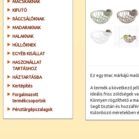
MACSKÁKNAK
KIFUTÓ
RÁGCSÁLÓKNAK
MADARAKNAK
HALAKNAK
HÜLLŐKNEK
EGYÉB KISÁLLAT
HASZONÁLLAT
TARTÁSHOZ
Ez egy Imac márkájú madá
HÁZTARTÁSBA
Kertépítés
A termék a következő jel
Ideális friss zöldségek va
Forgalmazott
Könnyen rögzíthető a mad
termékcsoportok
Segít tisztán és hozzáfér
Pénztárgépszalagok
Különböző méretekben é