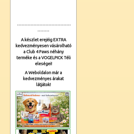
------------------------------------
--------
A készlet erejéig EXTRA
kedvezményesen vásárolható
a Club 4 Paws néhány
terméke és a VOGELPICK Téli
eleségei!
A Weboldalon már a
kedvezményes árakat
látjátok!