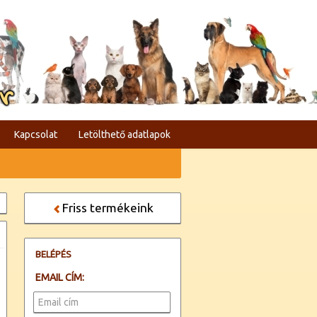
er
Kapcsolat
Letölthető adatlapok
Friss termékeink
BELÉPÉS
EMAIL CÍM: