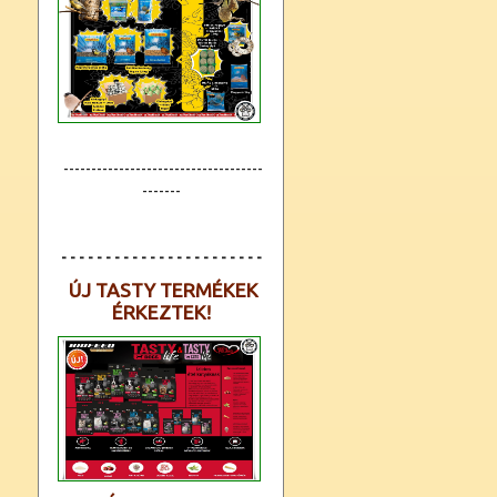
------------------------------------
-------
- - - - - - - - - - - - - - - - - - - - - - -
ÚJ TASTY TERMÉKEK
ÉRKEZTEK!