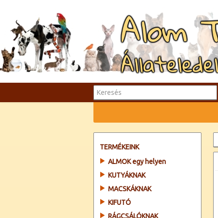
Alom 
Állatelede
TERMÉKEINK
ALMOK egy helyen
KUTYÁKNAK
MACSKÁKNAK
KIFUTÓ
RÁGCSÁLÓKNAK