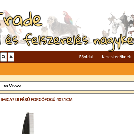
Trade
l és felszerelés nagyk
Főoldal
Kereskedőknek
<< Vissza
IMICA728 FÉSŰ FORGÓFOGÚ 4X21CM