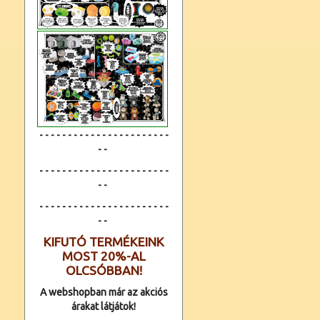
- - - - - - - - - - - - - - - - - - - - - - -
- -
- - - - - - - - - - - - - - - - - - - - - - -
- -
- - - - - - - - - - - - -
- - - - - - - - - -
- -
KIFUTÓ TERMÉKEINK
MOST 20%-AL
OLCSÓBBAN!
A webshopban már az akciós
árakat látjátok!