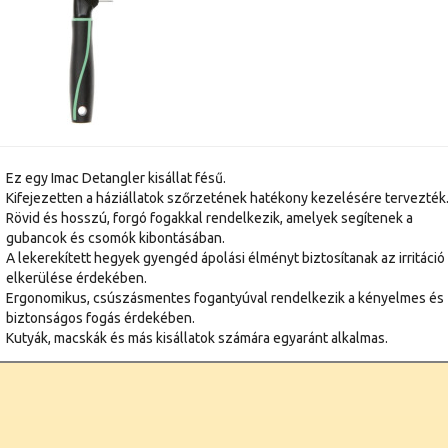
Ez egy Imac Detangler kisállat fésű.
Kifejezetten a háziállatok szőrzetének hatékony kezelésére tervezték
Rövid és hosszú, forgó fogakkal rendelkezik, amelyek segítenek a
gubancok és csomók kibontásában.
A lekerekített hegyek gyengéd ápolási élményt biztosítanak az irritáció
elkerülése érdekében.
Ergonomikus, csúszásmentes fogantyúval rendelkezik a kényelmes és
biztonságos fogás érdekében.
Kutyák, macskák és más kisállatok számára egyaránt alkalmas.