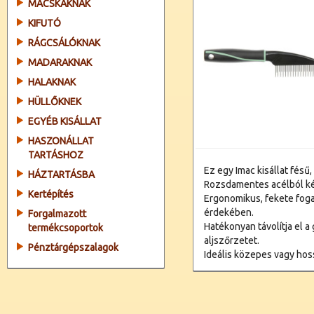
MACSKÁKNAK
KIFUTÓ
RÁGCSÁLÓKNAK
MADARAKNAK
HALAKNAK
HÜLLŐKNEK
EGYÉB KISÁLLAT
HASZONÁLLAT
TARTÁSHOZ
Ez egy Imac kisállat fésű,
HÁZTARTÁSBA
Rozsdamentes acélból kés
Kertépítés
Ergonomikus, fekete foga
érdekében.
Forgalmazott
Hatékonyan távolítja el a
termékcsoportok
aljszőrzetet.
Pénztárgépszalagok
Ideális közepes vagy hos