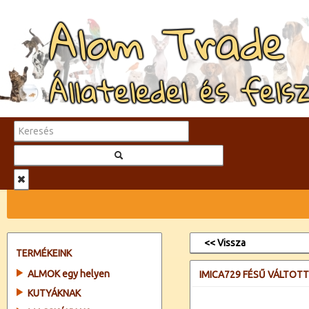
Alom Trade
Állateledel és fels
<< Vissza
TERMÉKEINK
ALMOK egy helyen
IMICA729 FÉSŰ VÁLTOT
KUTYÁKNAK