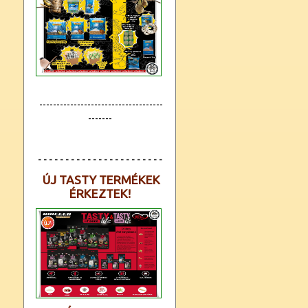
------------------------------------
-------
- - - - - - - - - - - - - - - - - - - - - - -
ÚJ TASTY TERMÉKEK
ÉRKEZTEK!