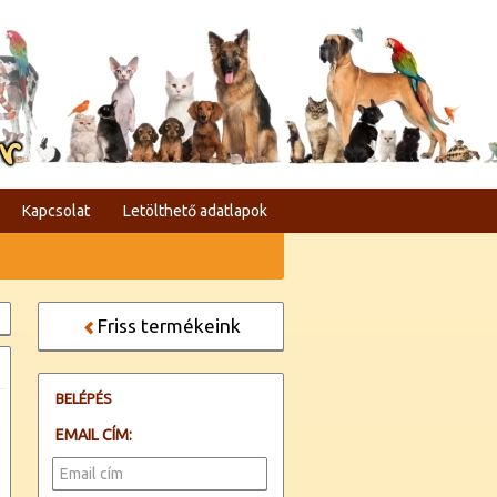
er
Kapcsolat
Letölthető adatlapok
Friss termékeink
BELÉPÉS
EMAIL CÍM: