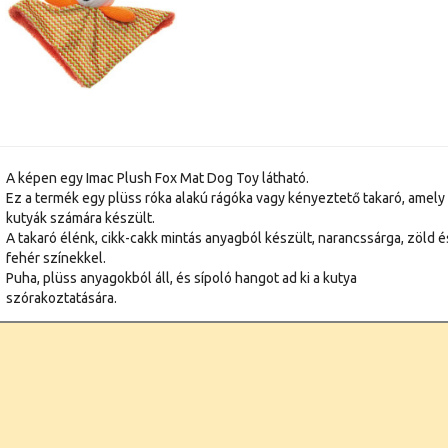
A képen egy Imac Plush Fox Mat Dog Toy látható.
Ez a termék egy plüss róka alakú rágóka vagy kényeztető takaró, amely
kutyák számára készült.
A takaró élénk, cikk-cakk mintás anyagból készült, narancssárga, zöld é
fehér színekkel.
Puha, plüss anyagokból áll, és sípoló hangot ad ki a kutya
szórakoztatására.