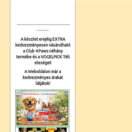
------------------------------------
--------
A készlet erejéig EXTRA
kedvezményesen vásárolható
a Club 4 Paws néhány
terméke és a VOGELPICK Téli
eleségei!
A Weboldalon már a
kedvezményes árakat
látjátok!