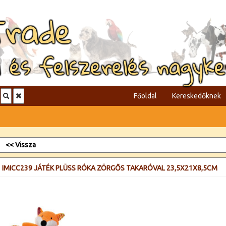
Trade
l és felszerelés nagyk
Főoldal
Kereskedőknek
<< Vissza
IMICC239 JÁTÉK PLÜSS RÓKA ZÖRGŐS TAKARÓVAL 23,5X21X8,5CM