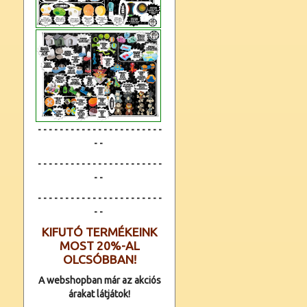
- - - - - - - - - - - - - - - - - - - - - - -
- -
- - - - - - - - - - - - - - - - - - - - - - -
- -
- - - - - - - - - - - - -
- - - - - - - - - -
- -
KIFUTÓ TERMÉKEINK
MOST 20%-AL
OLCSÓBBAN!
A webshopban már az akciós
árakat látjátok!