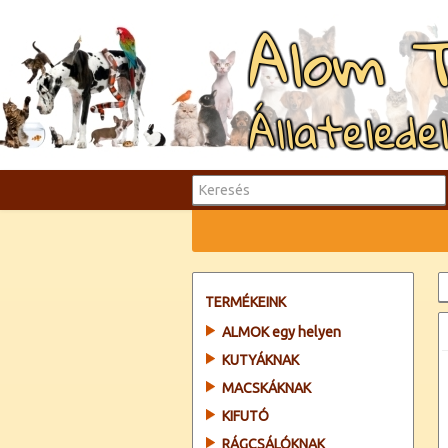
Alom 
Állatelede
TERMÉKEINK
ALMOK egy helyen
KUTYÁKNAK
MACSKÁKNAK
KIFUTÓ
RÁGCSÁLÓKNAK