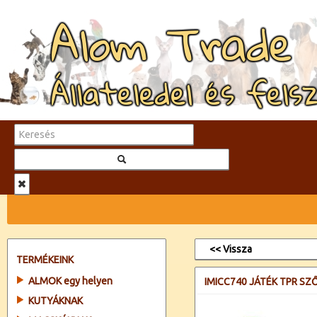
Alom Trade
Állateledel és fels
<< Vissza
TERMÉKEINK
ALMOK egy helyen
IMICC740 JÁTÉK TPR SZ
KUTYÁKNAK