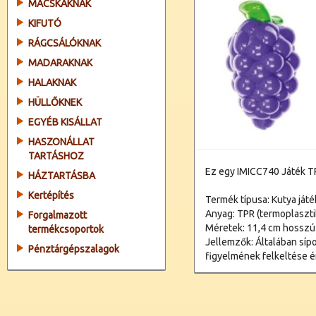
MACSKÁKNAK
KIFUTÓ
RÁGCSÁLÓKNAK
MADARAKNAK
HALAKNAK
HÜLLŐKNEK
EGYÉB KISÁLLAT
HASZONÁLLAT
TARTÁSHOZ
Ez egy IMICC740 Játék T
HÁZTARTÁSBA
Kertépítés
Termék típusa: Kutya játé
Anyag: TPR (termoplaszti
Forgalmazott
Méretek: 11,4 cm hosszú
termékcsoportok
Jellemzők: Általában sípo
Pénztárgépszalagok
figyelmének felkeltése 