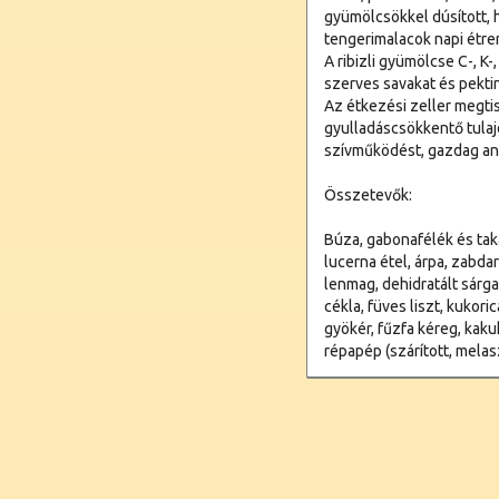
gyümölcsökkel dúsított, 
tengerimalacok napi étre
A ribizli gyümölcse C-, K-
szerves savakat és pekti
Az étkezési zeller megti
gyulladáscsökkentő tulajd
szívműködést, gazdag ant
Összetevők:
Búza, gabonafélék és ta
lucerna étel, árpa, zabdar
lenmag, dehidratált sárga
cékla, füves liszt, kukori
gyökér, fűzfa kéreg, kak
répapép (szárított, melasz