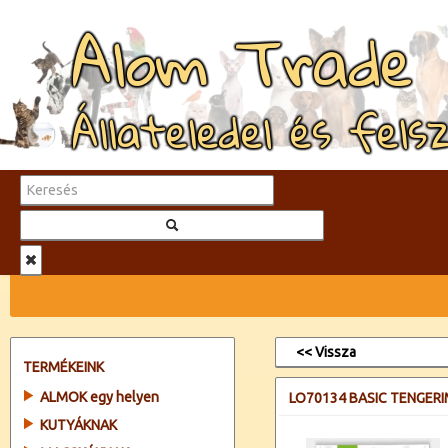
Alom Trade
Állateledel és fels
<< Vissza
TERMÉKEINK
ALMOK egy helyen
LO70134 BASIC TENGERI
KUTYÁKNAK