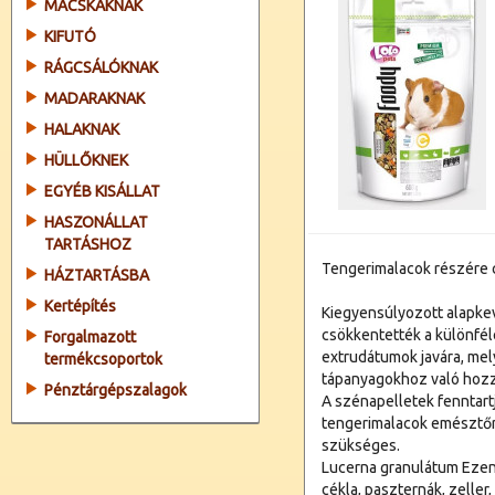
MACSKÁKNAK
KIFUTÓ
RÁGCSÁLÓKNAK
MADARAKNAK
HALAKNAK
HÜLLŐKNEK
EGYÉB KISÁLLAT
HASZONÁLLAT
TARTÁSHOZ
Tengerimalacok részére 
HÁZTARTÁSBA
Kertépítés
Kiegyensúlyozott alapke
csökkentették a különfél
Forgalmazott
extrudátumok javára, me
termékcsoportok
tápanyagokhoz való hozzá
Pénztárgépszalagok
A szénapelletek fenntartj
tengerimalacok emészt
szükséges.
Lucerna granulátum Ezenk
cékla, paszternák, zeller