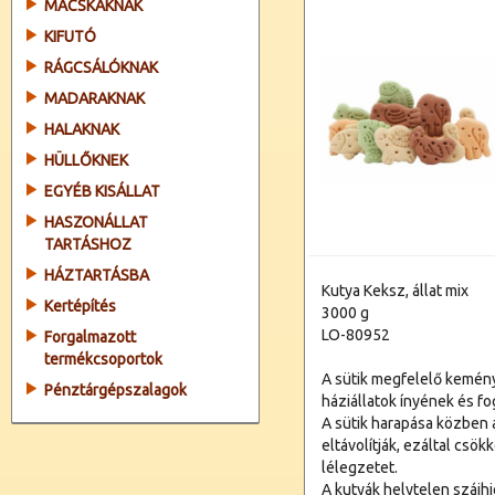
MACSKÁKNAK
KIFUTÓ
RÁGCSÁLÓKNAK
MADARAKNAK
HALAKNAK
HÜLLŐKNEK
EGYÉB KISÁLLAT
HASZONÁLLAT
TARTÁSHOZ
HÁZTARTÁSBA
Kutya Keksz, állat mix
Kertépítés
3000 g
LO-80952
Forgalmazott
termékcsoportok
A sütik megfelelő kemény
Pénztárgépszalagok
háziállatok ínyének és f
A sütik harapása közben
eltávolítják, ezáltal csö
lélegzetet.
A kutyák helytelen szájh