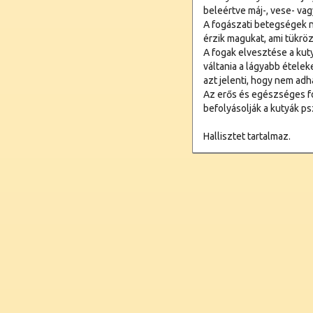
beleértve máj-, vese- vag
A fogászati betegségek n
érzik magukat, ami tükrö
A fogak elvesztése a kuty
váltania a lágyabb ételek
azt jelenti, hogy nem adh
Az erős és egészséges fo
befolyásolják a kutyák psz
Hallisztet tartalmaz.