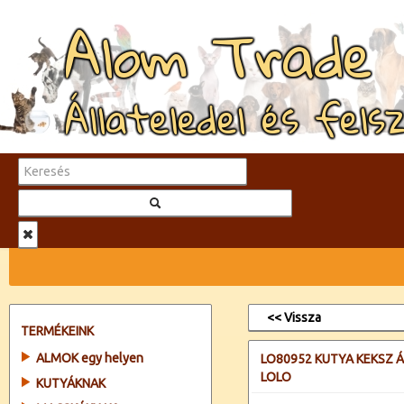
Alom Trade
Állateledel és fels
<< Vissza
TERMÉKEINK
ALMOK egy helyen
LO80952 KUTYA KEKSZ Á
LOLO
KUTYÁKNAK