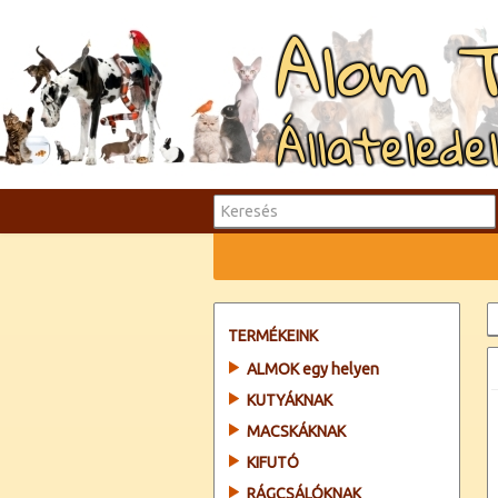
Alom 
Állatelede
TERMÉKEINK
ALMOK egy helyen
KUTYÁKNAK
MACSKÁKNAK
KIFUTÓ
RÁGCSÁLÓKNAK