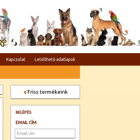
er
Kapcsolat
Letölthető adatlapok
Friss termékeink
BELÉPÉS
EMAIL CÍM: