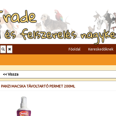
Trade
l és felszerelés nagyk
Főoldal
Kereskedőknek
<< Vissza
PANZI MACSKA TÁVOLTARTÓ PERMET 200ML