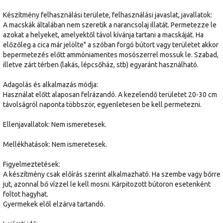
Készítmény felhasználási területe, felhasználási javaslat, javallatok:
A macskák általában nem szeretik a narancsolaj illatát. Permetezze le
azokat a helyeket, amelyektől távol kívánja tartani a macskáját. Ha
előzőleg a cica már jelölte" a szóban forgó bútort vagy területet akkor
bepermetezés előtt ammóniamentes mosószerrel mossuk le. Szabad,
illetve zárt térben (lakás, lépcsőház, stb) egyaránt használható.
Adagolás és alkalmazás módja:
Használat előtt alaposan felrázandó. A kezelendő területet 20-30 cm
távolságról naponta többször, egyenletesen be kell permetezni.
Ellenjavallatok: Nem ismeretesek.
Mellékhatások: Nem ismeretesek.
Figyelmeztetések:
A készítmény csak előírás szerint alkalmazható. Ha szembe vagy bőrre
jut, azonnal bő vízzel le kell mosni. Kárpitozott bútoron esetenként
foltot hagyhat.
Gyermekek elől elzárva tartandó.