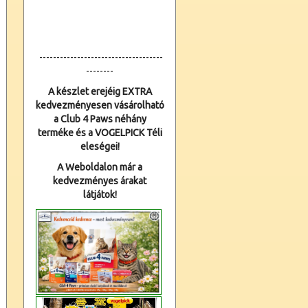
------------------------------------
--------
A készlet erejéig EXTRA
kedvezményesen vásárolható
a Club 4 Paws néhány
terméke és a VOGELPICK Téli
eleségei!
A Weboldalon már a
kedvezményes árakat
látjátok!