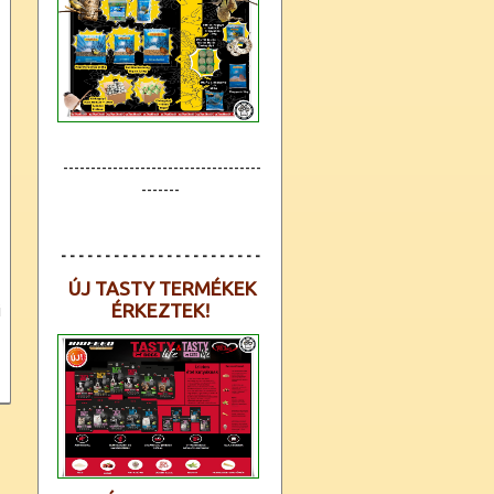
------------------------------------
-------
- - - - - - - - - - - - - - - - - - - - - - -
ÚJ TASTY TERMÉKEK
ÉRKEZTEK!
i