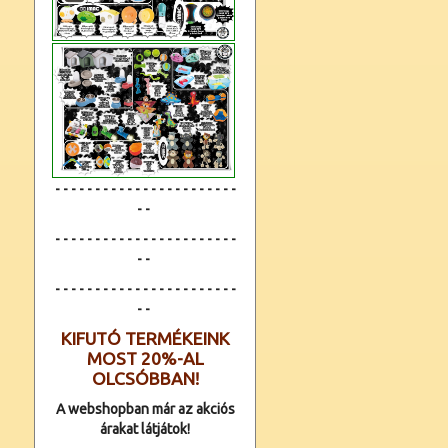
- - - - - - - - - - - - - - - - - - - - - - -
- -
- - - - - - - - - - - - - - - - - - - - - - -
- -
- - - - - - - - - - - - -
- - - - - - - - - -
- -
KIFUTÓ TERMÉKEINK
MOST 20%-AL
OLCSÓBBAN!
A webshopban már az akciós
árakat látjátok!