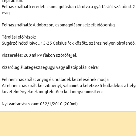
Lejárati idő:
Felhasználható eredeti csomagolásban tárolva a gyártástól számított 2
évig.
Felhasználható: A dobozon, csomagoláson jelzett időpontig.
Tárolási előírások:
Sugárzó hőtől távol, 15-25 Celsius fok között, száraz helyen tárolandó.
Kiszerelés: 200 ml PP flakon szórófejjel.
Kizárólag állategészségügyi vagy állatápolási célra!
Fel nem használat anyag és hulladék kezelésének módja:
A fel nem használt készítményt, valamint a keletkező hulladékot a hely
követelményeknek megfelelően kell megsemmisíteni.
Nyilvántartási szám: 032/1/2010 (200ml).