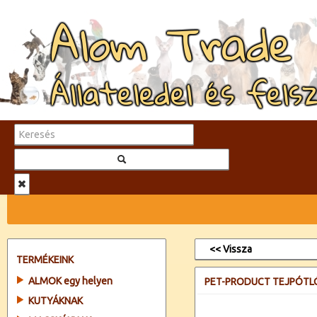
Alom Trade
Állateledel és fels
<< Vissza
TERMÉKEINK
ALMOK egy helyen
PET-PRODUCT TEJPÓTLÓ
KUTYÁKNAK