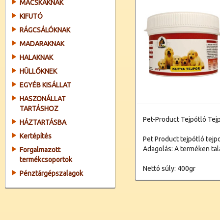
MACSKÁKNAK
KIFUTÓ
RÁGCSÁLÓKNAK
MADARAKNAK
HALAKNAK
HÜLLŐKNEK
EGYÉB KISÁLLAT
HASZONÁLLAT
TARTÁSHOZ
Pet-Product Tejpótló Tej
HÁZTARTÁSBA
Kertépítés
Pet Product tejpótló tejpo
Adagolás: A terméken talá
Forgalmazott
termékcsoportok
Nettó súly: 400gr
Pénztárgépszalagok