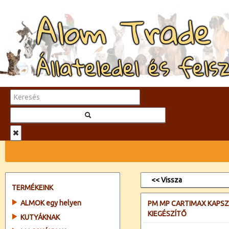
Alom Trade
Állateledel és fels
<< Vissza
TERMÉKEINK
ALMOK egy helyen
PM MP CARTIMAX KAPS
KIEGÉSZÍTŐ
KUTYÁKNAK