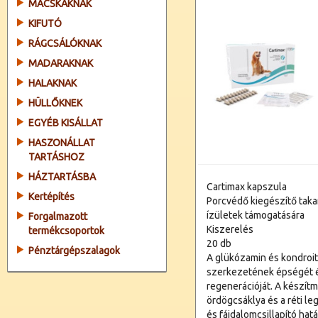
MACSKÁKNAK
KIFUTÓ
RÁGCSÁLÓKNAK
MADARAKNAK
HALAKNAK
HÜLLŐKNEK
EGYÉB KISÁLLAT
HASZONÁLLAT
TARTÁSHOZ
HÁZTARTÁSBA
Cartimax kapszula
Kertépítés
Porcvédő kiegészítő tak
ízületek támogatására
Forgalmazott
Kiszerelés
termékcsoportok
20 db
Pénztárgépszalagok
A glükózamin és kondroiti
szerkezetének épségét és
regenerációját. A készít
ördögcsáklya és a réti l
és fájdalomcsillapító hat