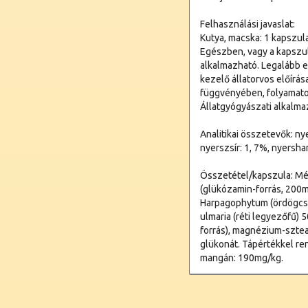
Felhasználási javaslat:
Kutya, macska: 1 kapszul
Egészben, vagy a kapszul
alkalmazható. Legalább e
kezelő állatorvos előírás
függvényében, folyamato
Állatgyógyászati alkalma
Analitikai összetevők: ny
nyerszsír: 1, 7%, nyersha
Összetétel/kapszula: Mé
(glükózamin-forrás, 200m
Harpagophytum (ördögcsák
ulmaria (réti legyezőfű) 
forrás), magnézium-sztea
glükonát. Tápértékkel re
mangán: 190mg/kg.