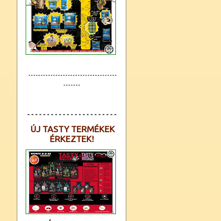
------------------------------------
-------
- - - - - - - - - - - - - - - - - - - - - - -
ÚJ TASTY TERMÉKEK
ÉRKEZTEK!