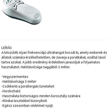
LEÍRÁS
A készülék olyan frekvenciájú ultrahangot bocsát ki, amely emberek és
állatok számára érzékelhetetlen, de zavarja a poratkákat, ezáltal távol
tartva azokat. A jobb eredmény érdekében javasoljuk a folyamatos
használatot. Hatótávolsága nagyjából 3 méter.
-Vegyszermentes
-Hatótávolsága 3 méter
-Csökkenti a porallergiás tüneteket
-Hordozható
-Használata biztonságos minden korosztály számára
-Klinikai tesztekkel bizonyított
-Egész szezonban védelmet nyújt