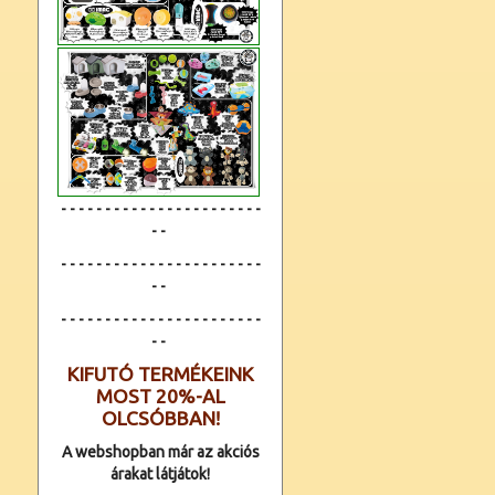
- - - - - - - - - - - - - - - - - - - - - - -
- -
- - - - - - - - - - - - - - - - - - - - - - -
- -
- - - - - - - - - - - - -
- - - - - - - - - -
- -
KIFUTÓ TERMÉKEINK
MOST 20%-AL
OLCSÓBBAN!
A webshopban már az akciós
árakat látjátok!