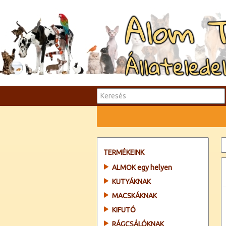
Alom 
Állatelede
TERMÉKEINK
ALMOK egy helyen
KUTYÁKNAK
MACSKÁKNAK
KIFUTÓ
RÁGCSÁLÓKNAK