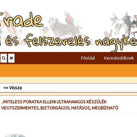
Trade
l és felszerelés nagyk
Főoldal
Kereskedőknek
<< Vissza
..MITELESS PORATKA ELLENI ULTRAHANGOS KÉSZÜLÉK
VEGYSZERMENTES, BIZTONSÁGOS, HATÁSOS, MEGBÍZHATÓ