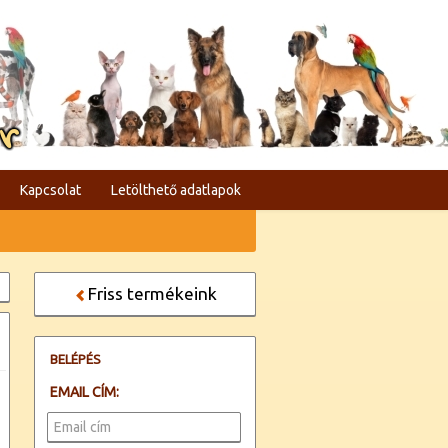
er
Kapcsolat
Letölthető adatlapok
Friss termékeink
BELÉPÉS
EMAIL CÍM: