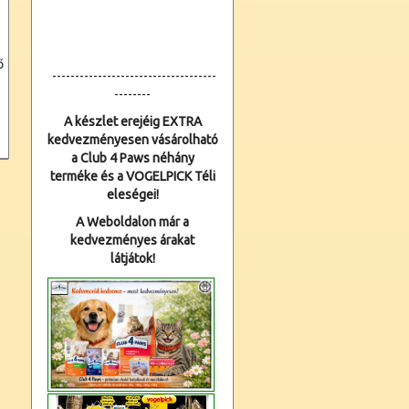
ő
------------------------------------
--------
A készlet erejéig EXTRA
kedvezményesen vásárolható
a Club 4 Paws néhány
terméke és a VOGELPICK Téli
eleségei!
A Weboldalon már a
kedvezményes árakat
látjátok!