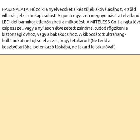
HASZNÁLATA: Húzd ki a nyelvecskét a készülék aktiválásához, 4 zöld
villanás jelzi a bekapcsolást. A gomb egyszeri megnyomására felvillanó
LED-del bármikor ellenőrizheti a működést. A MITELESS Go-t a rajta lév
csipesszel, vagy a nyíláson átvezetett zsinórral tudod rögzíteni a
biztonsági övhöz, vagy a babakocsihoz. A kibocsátott ultrahang-
hullámokat ne fojtsd el azzal, hogy letakarod! (Ne tedd a
kesztyűtartóba, pelenkázó táskába, ne takard le takaróval!)